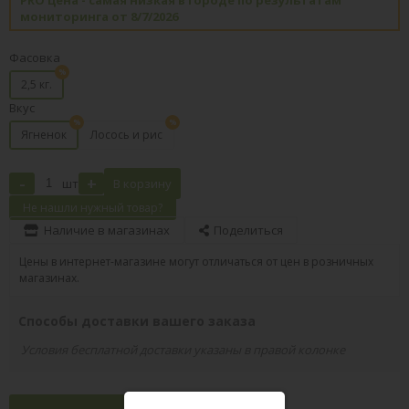
мониторинга от 8/7/2026
Фасовка
2,5 кг.
Вкус
Ягненок
Лосось и рис
-
+
шт
В корзину
Не нашли нужный товар?
Наличие в магазинах
Поделиться
Цены в интернет-магазине могут отличаться от цен в розничных
магазинах.
Способы доставки вашего заказа
Условия бесплатной доставки указаны в правой колонке