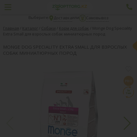
Выберите:
или
Доставка
Самовывоз
Главная
/
Каталог
/
Собаки
/
Корм для собак
/
Monge Dog Speciality
Extra Small для взрослых собак миниатюрных пород
MONGE DOG SPECIALITY EXTRA SMALL ДЛЯ ВЗРОСЛЫХ
СОБАК МИНИАТЮРНЫХ ПОРОД
PRO