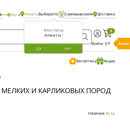
щь
Алматы
Выберите:
Самовывоз
или
Доставка
RU
Ваш город
0
Алматы
?
Войти
0 ₸
Акции
Да
Нет
Ветаптека
Акции
д
КОВ МЕЛКИХ И КАРЛИКОВЫХ ПОРОД
Наличие:
Есть