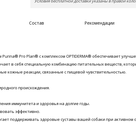
Условия бесплатной доставки указаны в правой коло
Состав
Рекомендации
 Purina® Pro Plan® с комплексом OPTIDERMA® обеспечивает улучш
ючает в себя специальную комбинацию питательных веществ, котор
ные кожные реакции, связанные с пищевой чувствительностью.
иродного происхождения.
ления иммунитета и здоровья на долгие годы.
твовать эффективно.
огает поддерживать здоровые суставы вашей собаки при активном 