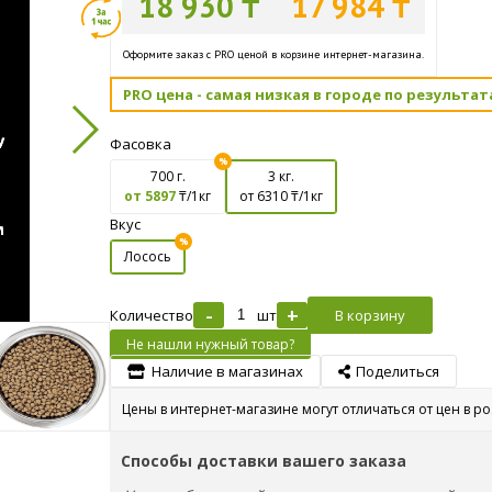
18 930 ₸
17 984 ₸
Оформите заказ с PRO ценой в корзине интернет-магазина.
PRO цена - самая низкая в городе по результат
Фасовка
700 г.
3 кг.
от 5897
₸/1кг
от 6310
₸/1кг
Вкус
Лосось
-
+
Количество
шт
В корзину
Не нашли нужный товар?
Наличие в магазинах
Поделиться
Цены в интернет-магазине могут отличаться от цен в р
Способы доставки вашего заказа