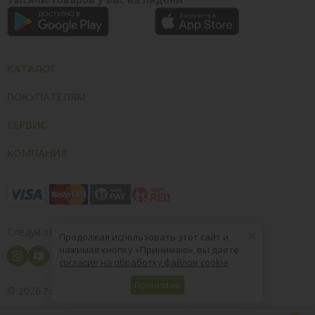
КАТАЛОГ
ПОКУПАТЕЛЯМ
СЕРВИС
КОМПАНИЯ
×
Следуй за нами
Продолжая использовать этот сайт и
нажимая кнопку «Принимаю», вы даете
согласие на обработку файлов cookie
Принимаю
© 2026
8 (800) 004-09-40
ZooOptTorg.KZ