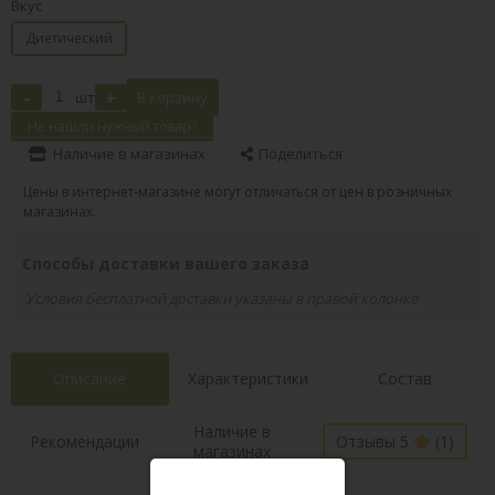
Вкус
Диетический
-
+
шт
В корзину
Не нашли нужный товар?
Наличие в магазинах
Поделиться
Цены в интернет-магазине могут отличаться от цен в розничных
магазинах.
Способы доставки вашего заказа
Условия бесплатной доставки указаны в правой колонке
Описание
Характеристики
Состав
Наличие в
Рекомендации
Отзывы 5
(1)
магазинах