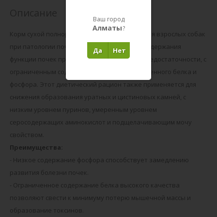
Описание
Ваш город
Алматы
?
Корм сухой полнорационный диетический для взрослых собак
при патологии почек. Рекомендован для поддержания
Да
Нет
функции почек при хронической почечной недостаточности, с
ограниченным содержанием высококачественного белка и
фосфора. Этот диетический рацион также применяется для
снижения образования уратных и цистиновых камней, с
низким уровнем пуринов, умеренным уровнем
серосодержащих аминокислот и подщелачивающим мочу
свойством.
Преимущества:
- Низкое содержание фосфора способствует замедлению
развития болезни почек.
- Ограниченное содержание белка высокого качества
позволяют свести к минимуму потерю мышечной массы и
образование токсинов.