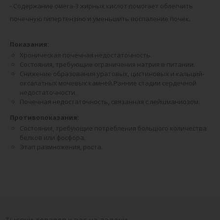
- Содержание омега-3 жирных кислот помогает облегчить
почечную гипертензию и уменьшить воспаление почек.
Показания:
Хроническая почечная недостаточность.
Состояния, требующие ограничения натрия в питании.
Снижение образования уратовых, цистиновых и кальций-
оксалатных мочевых камней.Ранние стадии сердечной
недостаточности.
Почечная недостаточность, связанная с лейшманиозом.
Противопоказания:
Состояния, требующие потребления большого количества
белков или фосфора.
Этап размножения, роста.
Тысячи товаров у вас на ладони