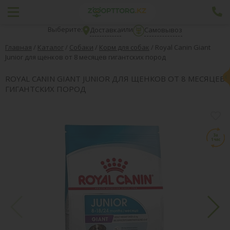
Выберите:
или
Доставка
Самовывоз
Главная
/
Каталог
/
Собаки
/
Корм для собак
/
Royal Canin Giant
Junior для щенков от 8 месяцев гигантских пород
ROYAL CANIN GIANT JUNIOR ДЛЯ ЩЕНКОВ ОТ 8 МЕСЯЦЕВ
ГИГАНТСКИХ ПОРОД