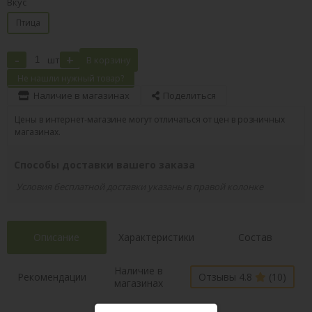
Вкус
Птица
-
+
шт
В корзину
Не нашли нужный товар?
Наличие в магазинах
Поделиться
Цены в интернет-магазине могут отличаться от цен в розничных
магазинах.
Способы доставки вашего заказа
Условия бесплатной доставки указаны в правой колонке
Описание
Характеристики
Состав
Наличие в
Рекомендации
Отзывы 4.8
(10)
магазинах