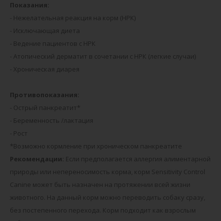
Показания:
- Нежелательная реакция на корм (НРК)
- Исключающая диета
- Ведение пациентов с НРК
- Атопический дерматит в сочетании с НРК (легкие случаи)
- Хроническая диарея
Противопоказания:
- Острый панкреатит*
- Беременность /лактация
- Рост
*Возможно кормление при хроническом панкреатите
Рекомендации:
Если предполагается аллергия алиментарной
природы или непереносимость корма, корм Sensitivity Control
Canine может быть назначен на протяжении всей жизни
животного. На данный корм можно переводить собаку сразу,
без постепенного перехода. Корм подходит как взрослым