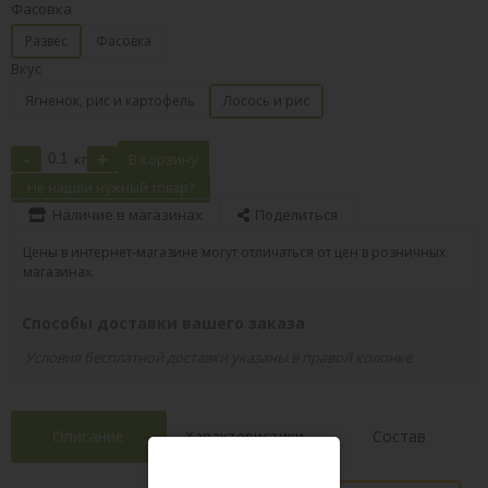
Фасовка
Развес
Фасовка
Вкус
Ягненок, рис и картофель
Лосось и рис
-
+
кг
В корзину
Не нашли нужный товар?
Наличие в магазинах
Поделиться
Цены в интернет-магазине могут отличаться от цен в розничных
магазинах.
Способы доставки вашего заказа
Условия бесплатной доставки указаны в правой колонке
Описание
Характеристики
Состав