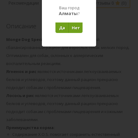
Наличие в
Рекомендации
Отзывы 0
(0)
магазинах
Ваш город
Алматы
?
Описание
Да
Нет
Monge Dog Speciality Mini
- это полноценный
сбалансированный рацион для взрослых собак мелких пород.
Оптимален для собак, склонных к аллергическим
воспалительным реакциям.
Ягненок и рис
являются источниками легкоусваиваемых
белков и углеводов, поэтому данный рацион прекрасно
подходит собакам с проблемами пищеварения.
Лосось и рис
являются источниками легкоусваиваемых
белков и углеводов, поэтому данный рацион прекрасно
подходит собакам с проблемами пищеварения и кожными
заболеваниями.
Преимущества корма:
Содержание X.O.S. помогает сохранить естественный