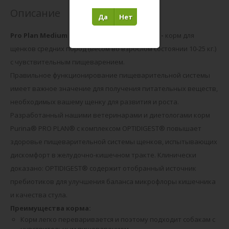
Описание
Да
Нет
Pro Plan Medium Puppy Sensitive Digestion -
корм для
щенков средних пород (весом во взрослом состоянии 10-25 кг.)
с чувствительным пищеварением.
Правильное функционирование пищеварительной системы
имеет важное значение для получения питательных веществ,
необходимых вашему щенку для развития и роста.
Разработанный нашими ветеринарами и диетологами корм
Purina® PRO PLAN® с комплексом OPTIDIGEST® повышает
здоровье пищеварительной системы щенков, испытывающих
дискомфорт в желудочно-кишечном тракте. Клинически
доказано: OPTIDIGEST® содержит отобранный источник
пребиотиков для улучшения баланса микрофлоры кишечника
и качества стула.
Преимущества корма:
Корм легко переваривается и поэтому подходит собакам с
чувствительным пищеварением