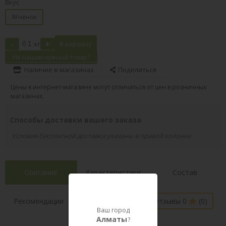
Вкус
Ягненок
-
+
кг
В корзину
Не нашли нужный товар?
Наличие в магазинах
Поделиться
Цены в интернет-магазине могут отличаться от цен в розничных
магазинах.
Способы доставки вашего заказа
Условия бесплатной доставки указаны в правой колонке
Описание
Характеристики
Состав
Наличие в
Рекомендации
Отзывы 0
(0)
магазинах
Ваш город
Алматы
?