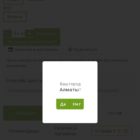
Вкус
Ягненок
-
+
кг
В корзину
Не нашли нужный товар?
Наличие в магазинах
Поделиться
Цены в интернет-магазине могут отличаться от цен в розничных
магазинах.
Способы доставки вашего заказа
Ваш город
Алматы
?
Условия бесплатной доставки указаны в правой колонке
Да
Нет
Описание
Характеристики
Состав
Наличие в
Рекомендации
Отзывы 5
(3)
магазинах