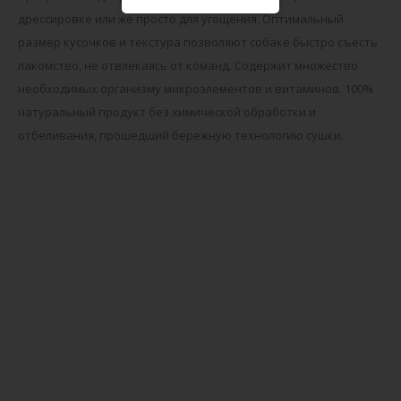
дрессировке или же просто для угощения. Оптимальный
размер кусочков и текстура позволяют собаке быстро съесть
лакомство, не отвлекаясь от команд. Содержит множество
необходимых организму микроэлементов и витаминов. 100%
натуральный продукт без химической обработки и
отбеливания, прошедший бережную технологию сушки.