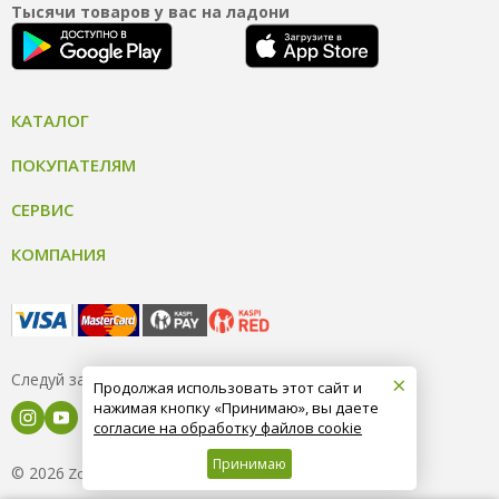
Тысячи товаров у вас на ладони
КАТАЛОГ
ПОКУПАТЕЛЯМ
СЕРВИС
КОМПАНИЯ
×
Следуй за нами
Продолжая использовать этот сайт и
нажимая кнопку «Принимаю», вы даете
согласие на обработку файлов cookie
Принимаю
© 2026
8 (800) 004-09-40
ZooOptTorg.KZ