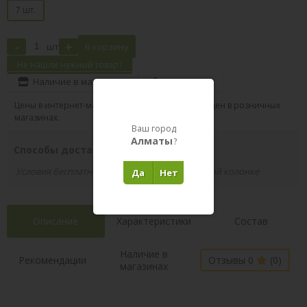
7 шт.
-
+
шт
В корзину
Не нашли нужный товар?
Наличие в магазинах
Поделиться
Цены в интернет-магазине могут отличаться от цен в розничных
магазинах.
Ваш город
Алматы
?
Способы доставки вашего заказа
Условия бесплатной доставки указаны в правой колонке
Да
Нет
Описание
Характеристики
Состав
Наличие в
Рекомендации
Отзывы 0
(0)
магазинах