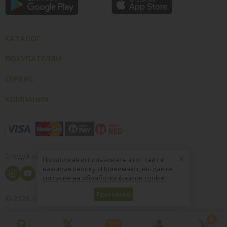
КАТАЛОГ
ПОКУПАТЕЛЯМ
СЕРВИС
КОМПАНИЯ
×
Следуй за нами
Продолжая использовать этот сайт и
нажимая кнопку «Принимаю», вы даете
согласие на обработку файлов cookie
Принимаю
© 2026
8 (800) 004-09-40
ZooOptTorg.KZ
0
PRO