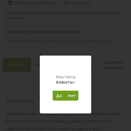
Наличие в магазинах
Поделиться
Цены в интернет-магазине могут отличаться от цен в розничных
магазинах.
Способы доставки вашего заказа
Условия бесплатной доставки указаны в правой колонке
Наличие в
Описание
Характеристики
Состав
магазинах
Ваш город
Отзывы 0
(0)
Алматы
?
Да
Нет
Описание
Манящий аромат ребрышек BBQ привлекает внимание всех
без исключения. Эти хрустящие, румяные с аппетитной
корочкой лакомства – настоящий праздник вкуса!