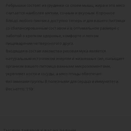
Ребрышки состоят из грудинки со слоем мышц, жира и это мясо
считается наиболее мягким, сочным и вкусным. Коронное
блюдо любого пикника доступно теперь и для вашего питомца
со сбалансированным составом и в оптимальном размере с
заботой о крепком здоровье, комфорте и легком
пищеварении четвероногого друга.
Входящая в состав лакомства рисовая мука является
натуральным источником энергии и жизненных сил, насыщает
организм вашего питомца важными микроэлементами,
укрепляет кости и сосуды, а мясо птицы обеспечит
витаминами группы B полезными для сердца и иммунитета.
Вес нетто: 110г.
Тысячи товаров у вас на ладони