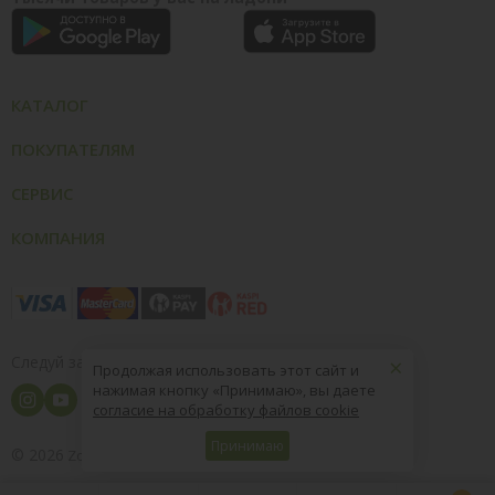
КАТАЛОГ
ПОКУПАТЕЛЯМ
СЕРВИС
КОМПАНИЯ
×
Следуй за нами
Продолжая использовать этот сайт и
нажимая кнопку «Принимаю», вы даете
согласие на обработку файлов cookie
Принимаю
© 2026
8 (800) 004-09-40
ZooOptTorg.KZ