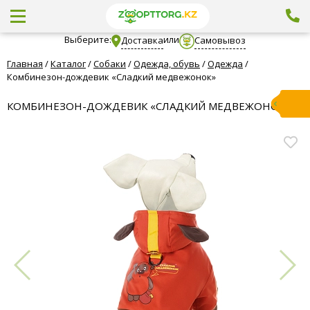
Выберите:
или
Доставка
Самовывоз
Главная
/
Каталог
/
Собаки
/
Одежда, обувь
/
Одежда
/
Комбинезон-дождевик «Сладкий медвежонок»
КОМБИНЕЗОН-ДОЖДЕВИК «СЛАДКИЙ МЕДВЕЖОНОК»