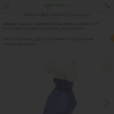
Выберите:
или
Доставка
Самовывоз
Главная
/
Каталог
/
Собаки
/
Одежда, обувь
/
Одежда
/
Triol
Попона двусторонняя утепленная "Ультрафиолет"
TRIOL ПОПОНА ДВУСТОРОННЯЯ УТЕПЛЕННАЯ
"УЛЬТРАФИОЛЕТ"