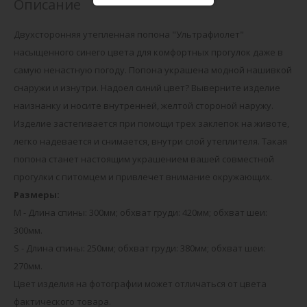
Описание
Двухсторонняя утепленная попона "Ультрафиолет"
насыщенного синего цвета для комфортных прогулок даже в
самую ненастную погоду. Попона украшена модной нашивкой
снаружи и изнутри. Надоел синий цвет? Выверните изделие
наизнанку и носите внутренней, желтой стороной наружу.
Изделие застегивается при помощи трех заклепок на животе,
легко надевается и снимается, внутри слой утеплителя. Такая
попона станет настоящим украшением вашей совместной
прогулки с питомцем и привлечет внимание окружающих.
Размеры:
M - Длина спины: 300мм; обхват груди: 420мм; обхват шеи:
300мм.
S - Длина спины: 250мм; обхват груди: 380мм; обхват шеи:
270мм.
Цвет изделия на фотографии может отличаться от цвета
фактического товара.