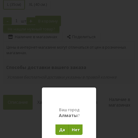
L (35см)
XL (40 см.)
-
+
шт
В корзину
Не нашли нужный товар?
Наличие в магазинах
Поделиться
Цены в интернет-магазине могут отличаться от цен в розничных
магазинах.
Способы доставки вашего заказа
Условия бесплатной доставки указаны в правой колонке
Наличие в
Описание
Характеристики
Состав
магазинах
Ваш город
Алматы
?
Отзывы 0
(0)
Да
Нет