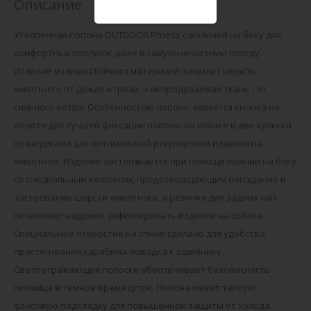
Описание
Утепленная попона OUTDOOR Fitness с молнией на боку для
комфортных прогулок даже в самую ненастную погоду.
Изделие из водостойкого материала защитит шерсть
животного от дождя и грязи, а непродуваемая ткань - от
сильного ветра. Особенностью попоны является кнопка на
вороте для лучшей фиксации попоны на собаке и две кулиски
со шнурками для оптимальной регулировки изделия на
животном. Изделие застегивается при помощи молнии на боку
со специальным клапаном, предотвращающим попадание и
застревание шерсти животного, а резинки для задних лап
позволяют надежно зафиксировать изделие на собаке.
Специальное отверстие на спине сделано для удобства
пристегивания карабина поводка к ошейнику.
Светоотражающие полоски обеспечивает безопасность
питомца в темное время суток. Попона имеет теплую
флисовую подкладку для повышенной защиты от холода.