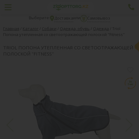
Выберите:
или
Доставка
Самовывоз
Главная
/
Каталог
/
Собаки
/
Одежда, обувь
/
Одежда
/
Triol
Попона утепленная со светоотражающей полоской "Fitness"
TRIOL ПОПОНА УТЕПЛЕННАЯ СО СВЕТООТРАЖАЮЩЕЙ
ПОЛОСКОЙ "FITNESS"