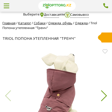
Выберите:
или
Доставка
Самовывоз
Главная
/
Каталог
/
Собаки
/
Одежда, обувь
/
Одежда
/
Triol
Попона утепленная "Тренч"
TRIOL ПОПОНА УТЕПЛЕННАЯ "ТРЕНЧ"