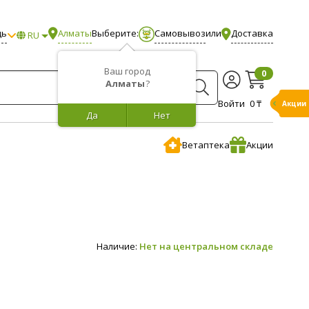
щь
Алматы
Выберите:
Самовывоз
или
Доставка
RU
Ваш город
0
Алматы
?
Войти
0 ₸
Акции
Да
Нет
Ветаптека
Акции
Наличие:
Нет на центральном складе