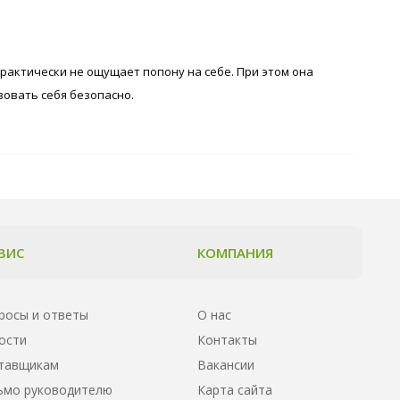
практически не ощущает попону на себе. При этом она
вовать себя безопасно.
ВИС
КОМПАНИЯ
росы и ответы
О нас
ости
Контакты
тавщикам
Вакансии
ьмо руководителю
Карта сайта