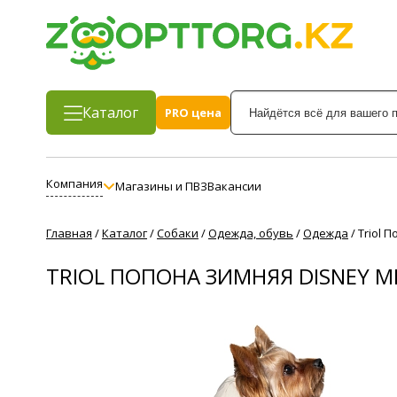
Каталог
PRO цена
Компания
Магазины и ПВЗ
Вакансии
Главная
/
Каталог
/
Собаки
/
Одежда, обувь
/
Одежда
/
Triol 
TRIOL ПОПОНА ЗИМНЯЯ DISNEY M