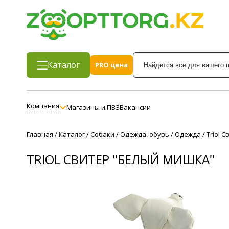
Каталог
PRO цена
Компания
Магазины и ПВЗ
Вакансии
Главная
/
Каталог
/
Собаки
/
Одежда, обувь
/
Одежда
/
Triol 
TRIOL СВИТЕР "БЕЛЫЙ МИШКА"