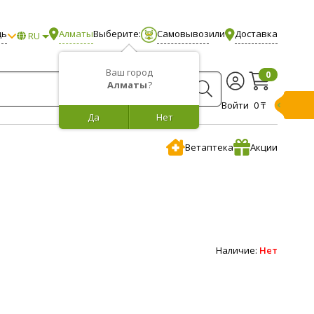
щь
Алматы
Выберите:
Самовывоз
или
Доставка
RU
Ваш город
0
Алматы
?
Войти
0 ₸
Да
Нет
Ветаптека
Акции
Наличие:
Нет