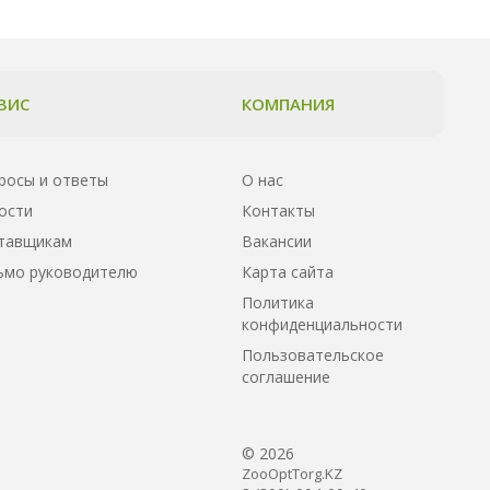
ВИС
КОМПАНИЯ
росы и ответы
О нас
ости
Контакты
тавщикам
Вакансии
ьмо руководителю
Карта сайта
Политика
конфиденциальности
Пользовательское
соглашение
© 2026
ZooOptTorg.KZ