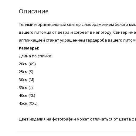
Описание
Теплый и оригинальный свитер с изображением белого миш
вашего питомца от ветра и согреет в непогоду. Свитер им
аппликацией станет украшением гардероба вашего питом
Размеры:
Длина по спинке:
20см (XS)
25см (S)
30см (M)
35см (L)
40см (XL)
45см (XXL)
Цвет изделия на фотографии может отличаться от цвета ф