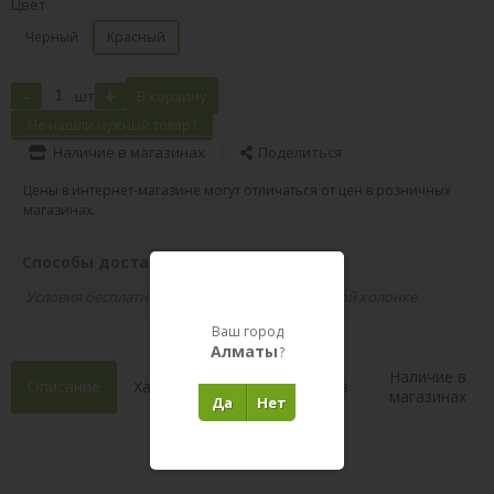
Цвет
Черный
Красный
-
+
шт
В корзину
Не нашли нужный товар?
Наличие в магазинах
Поделиться
Цены в интернет-магазине могут отличаться от цен в розничных
магазинах.
Способы доставки вашего заказа
Условия бесплатной доставки указаны в правой колонке
Ваш город
Алматы
?
Наличие в
Описание
Характеристики
Состав
магазинах
Да
Нет
Отзывы 0
(0)