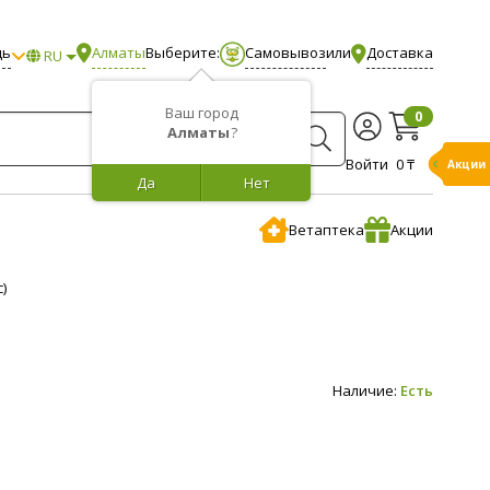
щь
Алматы
Выберите:
Самовывоз
или
Доставка
RU
Ваш город
0
Алматы
?
Войти
0 ₸
Акции
Да
Нет
Ветаптека
Акции
)
Наличие:
Есть