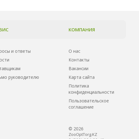
ВИС
КОМПАНИЯ
росы и ответы
О нас
ости
Контакты
тавщикам
Вакансии
ьмо руководителю
Карта сайта
Политика
конфиденциальности
Пользовательское
соглашение
© 2026
ZooOptTorg.KZ