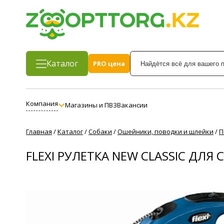
Каталог
PRO цена
Компания
Магазины и ПВЗ
Вакансии
Главная
/
Каталог
/
Собаки
/
Ошейники, поводки и шлейки
/
П
FLEXI РУЛЕТКА NEW CLASSIC ДЛЯ С