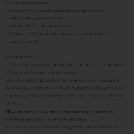
иксодовыми клещами
• Внутрикожных клещей (демодекоза, саркоптоза)
• Ушного клеща (отодектоза)
• Блошиной инвазии (афаниптероз)
• В комплексной терапии блошиного аллергического
дерматита (БАД)
Как применять?
• Ежемесячно в сезон наибольшей активности эктопаразитов
• С кормом или с руки, как лакомство
Для собак весом свыше 50 кг рекомендуется использовать
комбинацию 2 таблеток, в общей сумме подходящих по весу.
Пример: на собаку весом 65 кг = таблетка 25–50 кг + таблетка
10–25 кг.
НЕ допускается разламывание (деление таблеток)
Механизм действия Фронтлайн НексгарД
АФОКСОЛАНЕР 2,27% в качестве действующего вещества