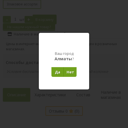
Злаковое ассорти
-
+
шт
В корзину
Не нашли нужный товар?
Наличие в магазинах
Поделиться
Цены в интернет-магазине могут отличаться от цен в розничных
магазинах.
Ваш город
Алматы
?
Способы доставки вашего заказа
Условия бесплатной доставки указаны в правой колонке
Да
Нет
Наличие в
Описание
Характеристики
Состав
магазинах
Отзывы 0
(0)