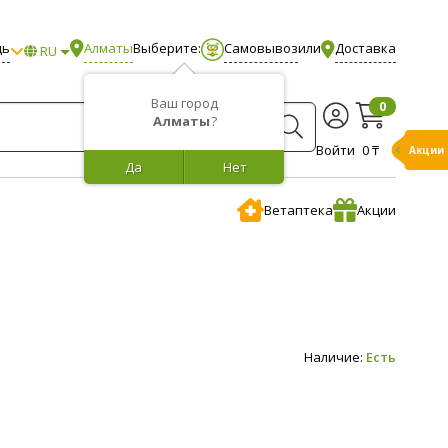
щь
Алматы
Выберите:
Самовывоз
или
Доставка
RU
Ваш город
0
Алматы
?
Войти
0 ₸
Акции
Да
Нет
Ветаптека
Акции
Наличие:
Есть