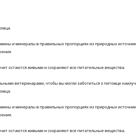
томца.
витамины и минералы в правильных пропорциях из природных источни
рения.
ачит остаются живыми и сохраняют все питательные вещества.
ными ветеринарами, чтобы вы могли заботиться о питомце наилучш
томца.
витамины и минералы в правильных пропорциях из природных источни
рения.
ачит остаются живыми и сохраняют все питательные вещества.