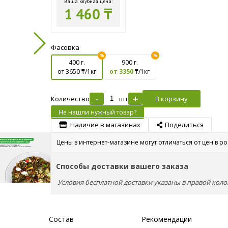
Ваша клубная цена:
1 460 ₸
Фасовка
400 г.
900 г.
от 3650
₸/1кг
от 3350
₸/1кг
-
+
Количество
шт
В корзину
Не нашли нужный товар?
Наличие в магазинах
Поделиться
Цены в интернет-магазине могут отличаться от цен в р
Способы доставки вашего заказа
Условия бесплатной доставки указаны в правой коло
Состав
Рекомендации