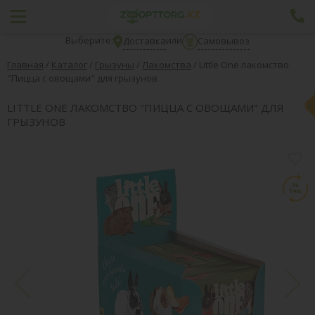
Выберите:
или
Доставка
Самовывоз
Главная
/
Каталог
/
Грызуны
/
Лакомства
/
Little One лакомство
"Пицца с овощами" для грызунов
LITTLE ONE ЛАКОМСТВО "ПИЦЦА С ОВОЩАМИ" ДЛЯ
ГРЫЗУНОВ