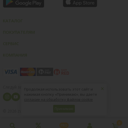
КАТАЛОГ
ПОКУПАТЕЛЯМ
СЕРВИС
КОМПАНИЯ
×
Следуй за нами
Продолжая использовать этот сайт и
нажимая кнопку «Принимаю», вы даете
согласие на обработку файлов cookie
Принимаю
© 2026
8 (800) 004-09-40
ZooOptTorg.KZ
0
PRO