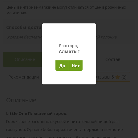
Цены в интернет-магазине могут отличаться от цен в розничных
магазинах.
Способы доставки вашего заказа
Условия бесплатной доставки указаны в правой колонке
Ваш город
Алматы
?
Описание
Характеристики
Состав
Да
Нет
Наличие в
Рекомендации
Отзывы 5
(2)
магазинах
Описание
Little One Плющеный горох
.
Горох является очень вкусной и питательной пищей для
грызунов. Однако бобы гороха очень твердые и немногие
животные способны их разгрызть. В плющеном виде он