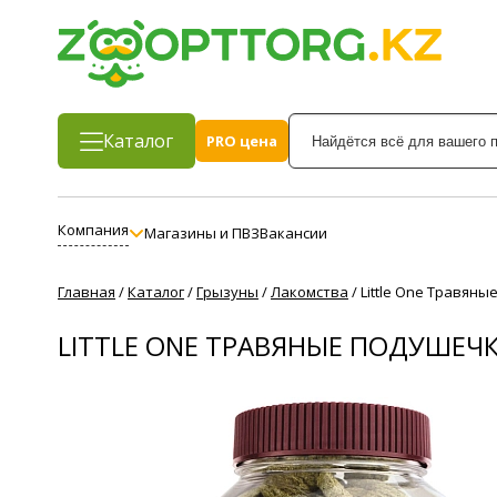
Каталог
PRO цена
Компания
Магазины и ПВЗ
Вакансии
Главная
/
Каталог
/
Грызуны
/
Лакомства
/
Little One Травяны
LITTLE ONE ТРАВЯНЫЕ ПОДУШЕЧКИ