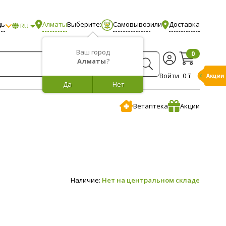
щь
Алматы
Выберите:
Самовывоз
или
Доставка
RU
Ваш город
0
Алматы
?
Войти
0 ₸
Акции
Да
Нет
Ветаптека
Акции
Наличие:
Нет на центральном складе