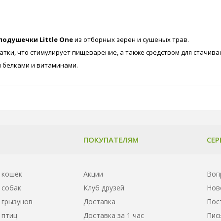
подушечки Little One
из отборных зерен и сушеных трав.
тки, что стимулирует пищеварение, а также средством для стачиван
 белками и витаминами.
ПОКУПАТЕЛЯМ
СЕР
 кошек
Акции
Воп
 собак
Клуб друзей
Нов
 грызунов
Доставка
Пос
 птиц
Доставка за 1 час
Пис