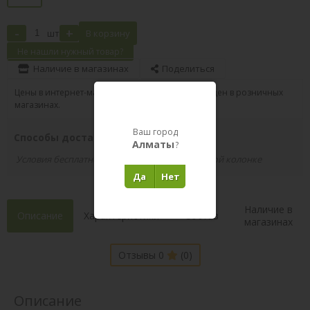
-
+
шт
В корзину
Не нашли нужный товар?
Наличие в магазинах
Поделиться
Цены в интернет-магазине могут отличаться от цен в розничных
магазинах.
Ваш город
Способы доставки вашего заказа
Алматы
?
Условия бесплатной доставки указаны в правой колонке
Да
Нет
Наличие в
Описание
Характеристики
Состав
магазинах
Отзывы 0
(0)
Описание