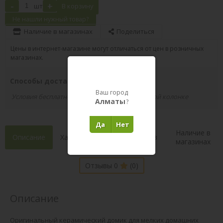
-
+
шт
В корзину
Не нашли нужный товар?
Наличие в магазинах
Поделиться
Цены в интернет-магазине могут отличаться от цен в розничных
магазинах.
Способы доставки вашего заказа
Ваш город
Условия бесплатной доставки указаны в правой колонке
Алматы
?
Да
Нет
Наличие в
Описание
Характеристики
Состав
магазинах
Отзывы 0
(0)
Описание
Оригинальный керамический домик для мелких домашних