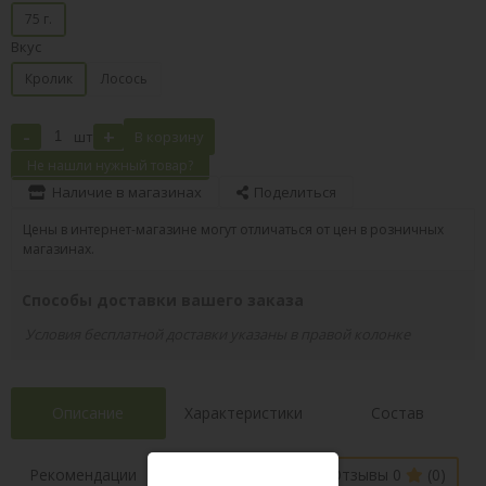
75 г.
Вкус
Кролик
Лосось
-
+
шт
В корзину
Не нашли нужный товар?
Наличие в магазинах
Поделиться
Цены в интернет-магазине могут отличаться от цен в розничных
магазинах.
Способы доставки вашего заказа
Условия бесплатной доставки указаны в правой колонке
Описание
Характеристики
Состав
Наличие в
Рекомендации
Отзывы 0
(0)
магазинах