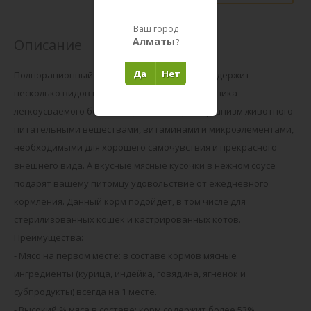
Ваш город
Алматы
Описание
?
Да
Нет
Полнорационный влажный корм BANDITOS содержит
несколько видов мяса – естественного источника
легкоусваемого белка. Рацион насыщает организм животного
питательными веществами, витаминами и микроэлементами,
необходимыми для хорошего самочувствия и прекрасного
внешнего вида. А вкусные мясные кусочки в нежном соусе
подарят вашему питомцу удовольствие от ежедневного
кормления. Данный корм подойдет, в том числе для
стерилизованных кошек и кастрированных котов.
Преимущества:
- Мясо на первом месте: в составе кормов мясные
ингредиенты (курица, индейка, говядина, ягнёнок и
субпродукты) всегда на 1 месте.
- Высокий % мяса в составе: корм содержит более 53%