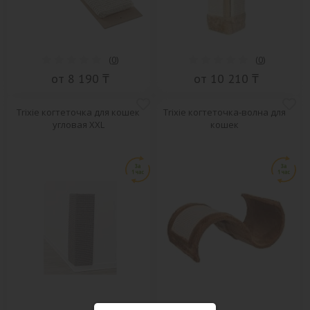
(
0
)
(
0
)
от 8 190 ₸
от 10 210 ₸
Trixie когтеточка для кошек
Trixie когтеточка-волна для
угловая XXL
кошек