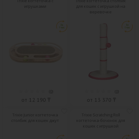
Trixie когтеточка с
Trixie когтеточка столбик
игрушками
для кошек с игрушкой на
веревочке
(
0
)
(
0
)
от 12 190 ₸
от 13 370 ₸
Trixie Junior когтеточка
Trixie Scratching Roll
столбик для кошек джут
когтеточка-бочонок для
кошек с игрушкой