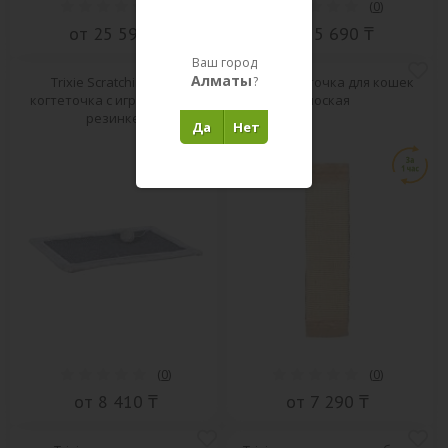
(
0
)
(
0
)
от 25 590 ₸
от 15 690 ₸
Ваш город
Алматы
Trixie Scratching Mat
Trixie когтеточка для кошек
?
когтеточка с игрушкой на
плоская
резинке
Да
Нет
(
0
)
(
0
)
от 8 410 ₸
от 7 290 ₸