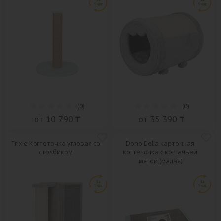
(
0
)
(
0
)
от 10 790 ₸
от 35 390 ₸
Trixie Когтеточка угловая со
Dono Della картонная
столбиком
когтеточка с кошачьей
мятой (малая)