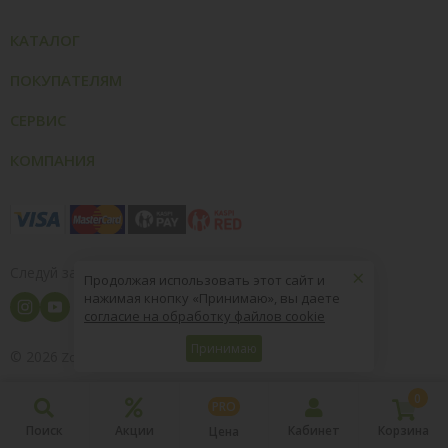
КАТАЛОГ
ПОКУПАТЕЛЯМ
СЕРВИС
КОМПАНИЯ
×
Следуй за нами
Продолжая использовать этот сайт и
нажимая кнопку «Принимаю», вы даете
согласие на обработку файлов cookie
Принимаю
© 2026
8 (800) 004-09-40
ZooOptTorg.KZ
0
PRO
Поиск
Акции
Кабинет
Корзина
Цена