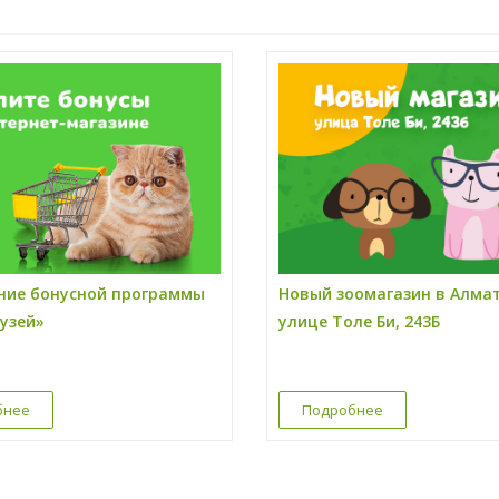
ние бонусной программы
Новый зоомагазин в Алма
узей»
улице Толе Би, 243Б
бнее
Подробнее