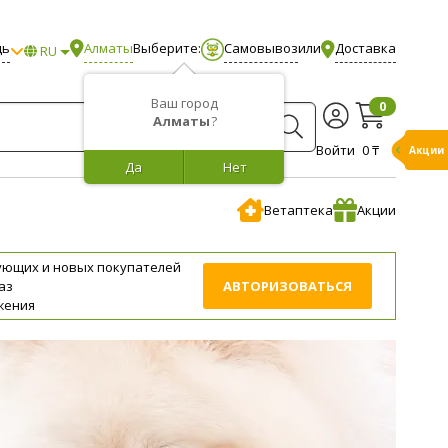
щь
Алматы
Выберите:
Самовывоз
или
Доставка
RU
Ваш город
0
Алматы
?
Войти
0 ₸
Акции
Да
Нет
Ветаптека
Акции
ующих и новых покупателей
аз
АВТОРИЗОВАТЬСЯ
жения