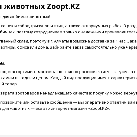
я животных Zoopt.KZ
в для любимых животных!
 кошек и собак, грызунов и птиц, а также аквариумных рыбок. В раз
бимцах, поэтому сотрудничаем только с надежными производителя
твенный склад, поэтому в г. Алматы возможна доставка за 1 час. За
квартиры, офиса или дома. Забирайте заказ самостоятельно уже чере
ма
.
ов, и ассортимент магазина постоянно расширяется: мы следим за н
самым выгодным ценам. Каждый вид продукции имеет характеристик
ый товар.
озврата зоотоваров ненадлежащего качества: покупку можно вернут
а, позвоните или оставьте сообщение — мы оперативно ответим вам
для животных — всё это интернет-магазин «Zoopt.KZ».