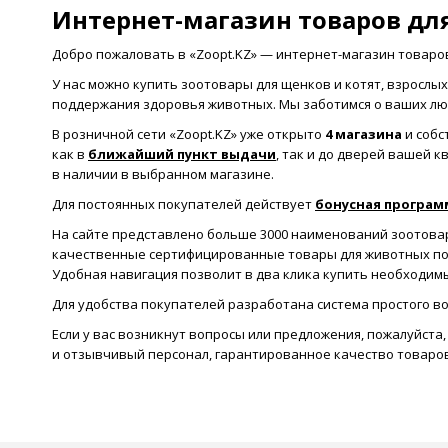
Интернет-магазин товаров дл
Добро пожаловать в «Zoopt.KZ» — интернет-магазин товаро
У нас можно купить зоотовары для щенков и котят, взрослых
поддержания здоровья животных. Мы заботимся о ваших лю
В розничной сети «Zoopt.KZ» уже открыто
4 магазина
и собс
как в
ближайший пункт выдачи
, так и до дверей вашей 
в наличии в выбранном магазине.
Для постоянных покупателей действует
бонусная програм
На сайте представлено больше 3000 наименований зоотовар
качественные сертифицированные товары для животных по 
Удобная навигация позволит в два клика купить необходим
Для удобства покупателей разработана система простого в
Если у вас возникнут вопросы или предложения, пожалуйст
и отзывчивый персонал, гарантированное качество товаров 