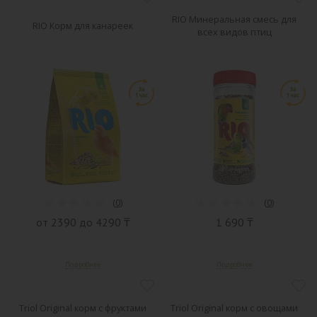
RIO Минеральная смесь для
RIO Корм для канареек
всех видов птиц
(
0
)
(
0
)
от 2390 до 4290 ₸
1 690 ₸
Triol Original корм с фруктами
Triol Original корм с овощами