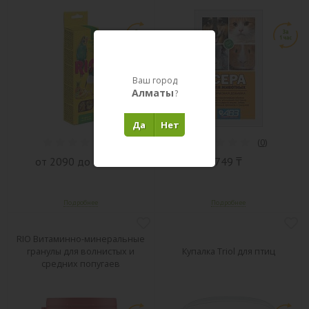
Ваш город
Алматы
?
Да
Нет
(
0
)
(
0
)
от 2090 до 2290 ₸
749 ₸
RIO Витаминно-минеральные
гранулы для волнистых и
Купалка Triol для птиц
средних попугаев