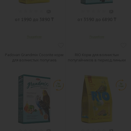
(
0
)
(
0
)
от 1990 до 3890 ₸
от 3590 до 6890 ₸
Padovan Grandmix Сocorite корм
RIO Корм для волнистых
для волнистых попугаев
попугайчиков в период линьки
(
0
)
(
0
)