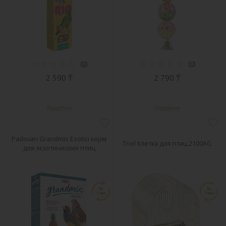
(
0
)
(
0
)
2 590 ₸
2 790 ₸
Padovan Grandmix Esotici корм
Triol Клетка для птиц 2100AG
для экзотических птиц