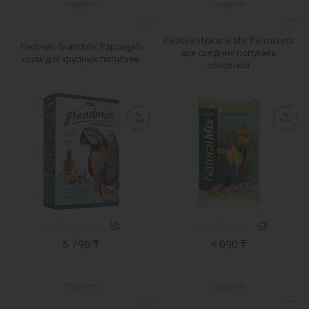
Padovan Natural Mix Parroccetti
Padovan Grandmix Pappagalli
для средних попугаев
корм для крупных попугаев
основной
(
0
)
(
0
)
6 790 ₸
4 090 ₸