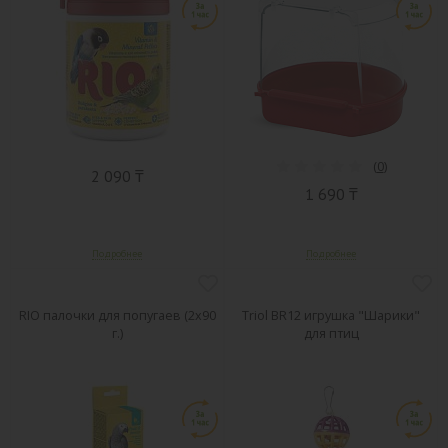
(
0
)
2 090 ₸
1 690 ₸
RIO палочки для попугаев (2х90
Triol BR12 игрушка "Шарики"
г.)
для птиц