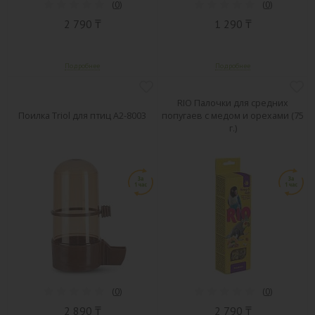
(
0
)
(
0
)
2 790 ₸
1 290 ₸
RIO Палочки для средних
Поилка Triol для птиц А2-8003
попугаев с медом и орехами (75
г.)
(
0
)
(
0
)
2 890 ₸
2 790 ₸