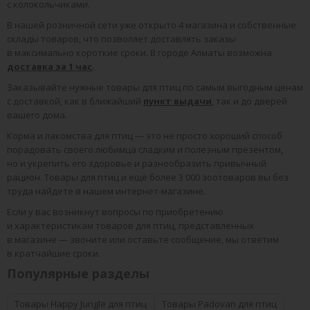
с колокольчиками.
В нашей розничной сети уже открыто 4 магазина и собственные
склады товаров, что позволяет доставлять заказы
в максимально короткие сроки. В городе Алматы возможна
доставка за 1 час
.
Заказывайте нужные товары для птиц по самым выгодным ценам
с доставкой, как в ближайший
пункт выдачи
, так и до дверей
вашего дома.
Корма и лакомства для птиц — это не просто хороший способ
порадовать своего любимца сладким и полезным презентом,
но и укрепить его здоровье и разнообразить привычный
рацион. Товары для птиц и ещё более 3 000 зоотоваров вы без
труда найдете в нашем интернет-магазине.
Если у вас возникнут вопросы по приобретению
и характеристикам товаров для птиц, представленных
в магазине — звоните или оставьте сообщение, мы ответим
в кратчайшие сроки.
Популярные разделы
Товары Happy Jungle для птиц
Товары Padovan для птиц