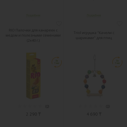
RIO Палочки для канареек с
Triol игрушка "Качели с
медом и полезными семенами
шариками" для птиц
(2х40 г.)
(
0
)
(
0
)
2 290 ₸
4 690 ₸