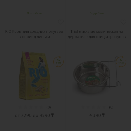
RIO Корм для средних попугаев
Triol миска металлическая на
в период линьки
держателе для птиц и грызунов
(
0
)
(
0
)
от 2290 до 4590 ₸
4 390 ₸