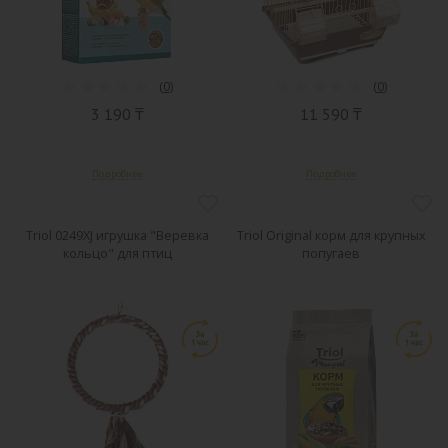
(
0
)
(
0
)
3 190 ₸
11 590 ₸
Triol 0249XJ игрушка "Веревка
Triol Original корм для крупных
кольцо" для птиц
попугаев