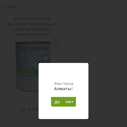
1 товар
Best Dinner Vet Profi
Hypoallergenic консервы для
собак профилактика
пищевой аллергии
Ваш город
Алматы
?
(
0
)
Да
Нет
от 2 990 ₸