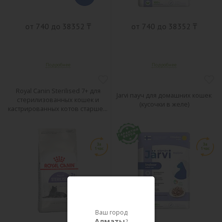
от 740 до 38352 ₸
от 740 до 38352 ₸
Royal Canin Sterilised 7+ для
Jarvi пауч для домашних кошек
стерилизованных кошек и
(кусочки в желе)
кастрированных котов старше 7
лет
Ваш город
Алматы
?