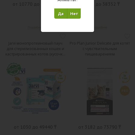
от 10770 до 20463 ₸
от 740 до 38352 ₸
Да
Нет
Jarvi монопротеиновый пауч
Pro Plan Junior Delicate для котят
для стерилизованных кошек и
с чувствительным
кастрированных котов (кусочки
пищеварением
в соусе)
PRO
от 1030 до 49440 ₸
от 3182 до 73790 ₸