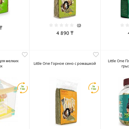
(
0
)
₸
4 890 ₸
 для мелких
Little One
Little One Горное сено с ромашкой
ых
грыз