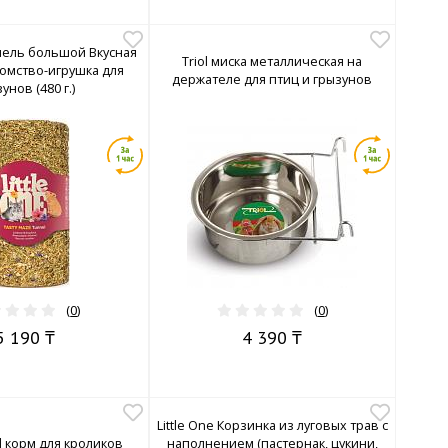
ннель большой Вкусная
Triol миска металлическая на
комство-игрушка для
держателе для птиц и грызунов
унов (480 г.)
(
0
)
(
0
)
5 190 ₸
4 390 ₸
Little One Корзинка из луговых трав с
nal корм для кроликов
наполнением (пастернак, цукини,