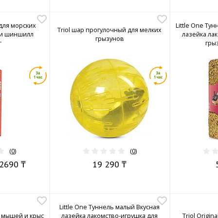
 для морских
Little One Ту
Triol шар прогулочный для мелких
 и шиншилл
лазейка ла
грызунов
г
грыз
(
0
)
(
0
)
2690 ₸
19 290 ₸
Little One Туннель малый Вкусная
ля мышей и крыс
лазейка лакомство-игрушка для
Triol Origi