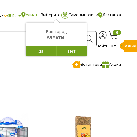
щь
Алматы
Выберите:
Самовывоз
или
Доставка
RU
Ваш город
0
Алматы
?
Войти
0 ₸
Акции
Да
Нет
Ветаптека
Акции