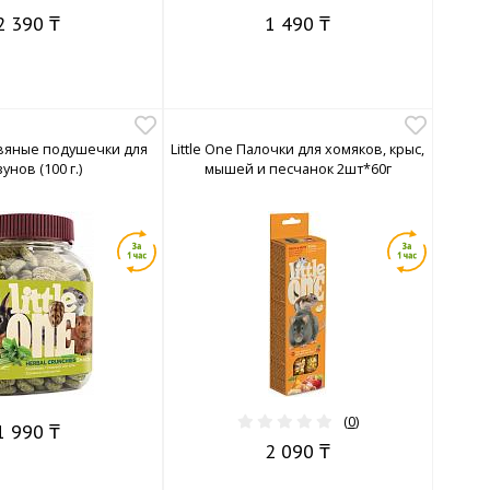
2 390 ₸
1 490 ₸
равяные подушечки для
Little One Палочки для хомяков, крыс,
унов (100 г.)
мышей и песчанок 2шт*60г
(
0
)
1 990 ₸
2 090 ₸