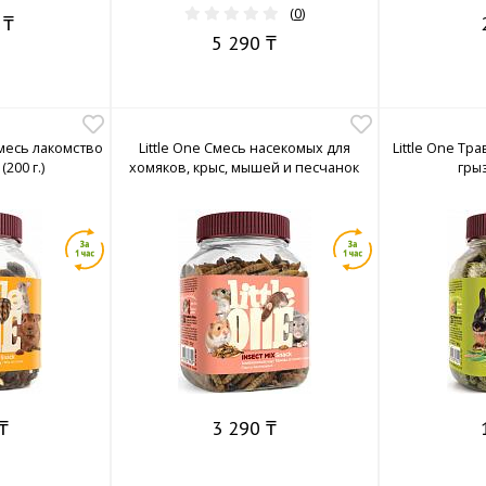
(
0
)
 ₸
5 290 ₸
смесь лакомство
Little One Смесь насекомых для
Little One Т
200 г.)
хомяков, крыс, мышей и песчанок
грыз
₸
3 290 ₸