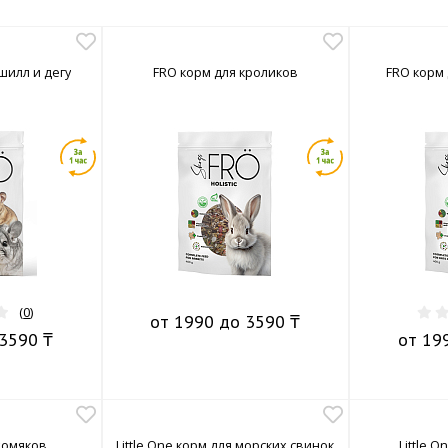
шилл и дегу
FRO корм для кроликов
FRO корм
(
0
)
от 1990 до 3590 ₸
3590 ₸
от 19
хомяков
Little One корм для морских свинок
Little 