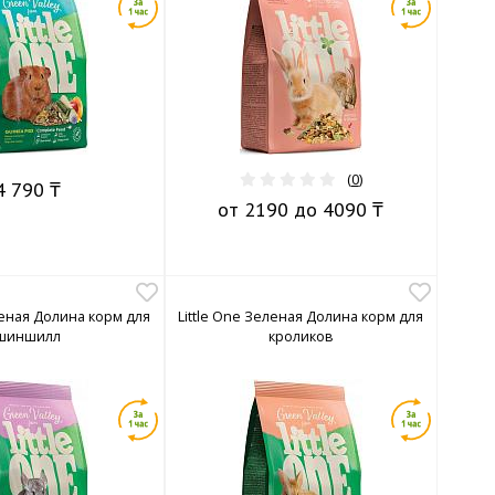
(
0
)
4 790 ₸
от 2190 до 4090 ₸
леная Долина корм для
Little One Зеленая Долина корм для
шиншилл
кроликов