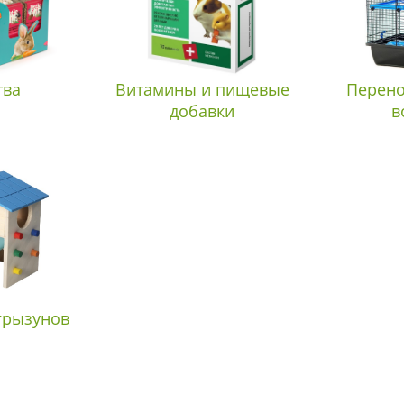
тва
Витамины и пищевые
Перено
добавки
в
грызунов