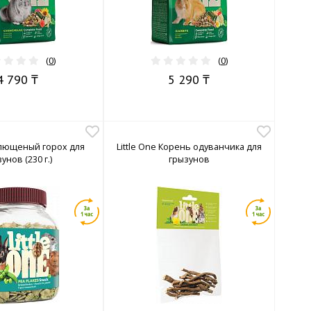
(
0
)
(
0
)
4 790 ₸
5 290 ₸
 Плющеный горох для
Little One Корень одуванчика для
унов (230 г.)
грызунов