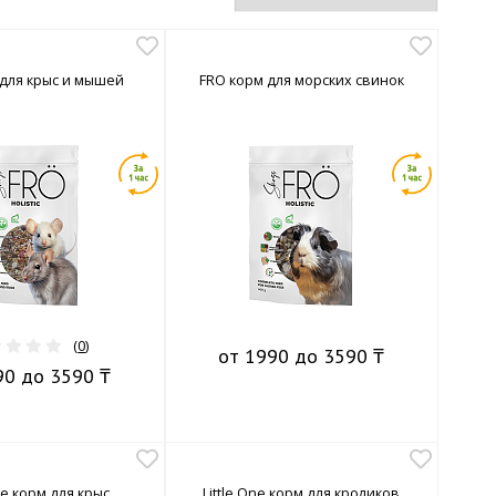
 для крыс и мышей
FRO корм для морских свинок
(
0
)
от 1990 до 3590 ₸
90 до 3590 ₸
One корм для крыс
Little One корм для кроликов