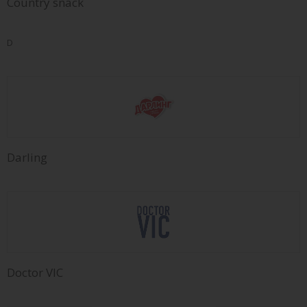
Country snaсk
D
Darling
Doctor VIC