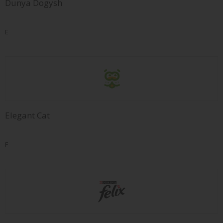
Dunya Dogysh
E
Elegant Cat
F