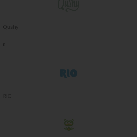
Qushy
R
RIO