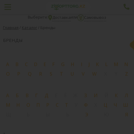
Выберите:
или
Доставка
Самовывоз
Главная
/
Каталог
/
Бренды
БРЕНДЫ
A
B
C
D
E
F
G
H
I
J
K
L
M
N
O
P
Q
R
S
T
U
V
W
X
Y
Z
А
Б
В
Г
Д
Е
Ё
Ж
З
И
Й
К
Л
М
Н
О
П
Р
С
Т
У
Ф
Х
Ц
Ч
Ш
Щ
Ь
Ы
Ъ
Э
Ю
Я
A