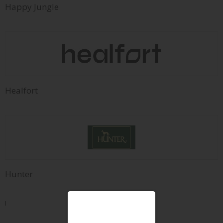
Happy Jungle
Healfort
Hunter
I