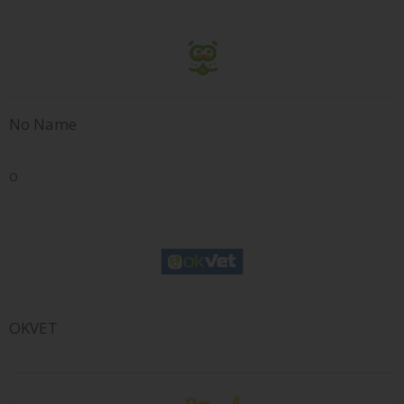
No Name
O
OKVET