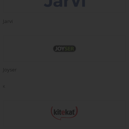
Jarvi
Joyser
K