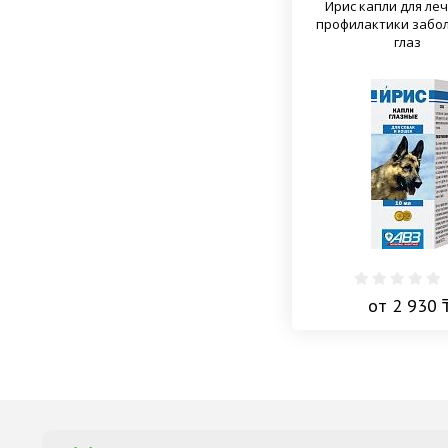
Ирис капли для ле
профилактики забо
глаз
от 2 930 