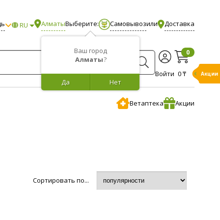
щь
Алматы
Выберите:
Самовывоз
или
Доставка
RU
Ваш город
0
Алматы
?
Войти
0 ₸
Акции
Да
Нет
Ветаптека
Акции
Сортировать по...