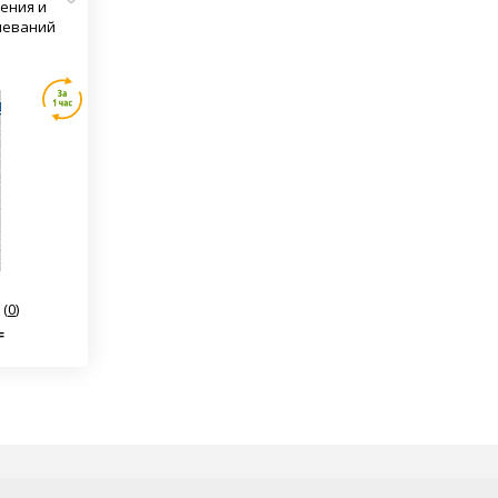
чения и
леваний
(
0
)
₸