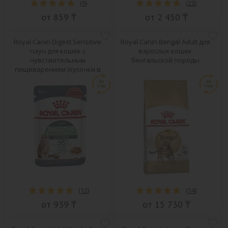
(
9
)
(
23
)
от 859 ₸
от 2 450 ₸
Royal Canin Digest Sensitive
Royal Canin Bengal Adult для
пауч для кошек с
взрослых кошек
чувствительным
бенгальской породы
пищеварением (кусочки в
соусе)
(
12
)
(
14
)
от 939 ₸
от 15 730 ₸