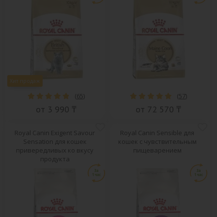
Хит продаж
(
65
)
(
57
)
от 3 990 ₸
от 72 570 ₸
Royal Canin Exigent Savour
Royal Canin Sensible для
Sensation для кошек
кошек с чувствительным
привередливых ко вкусу
пищеварением
продукта