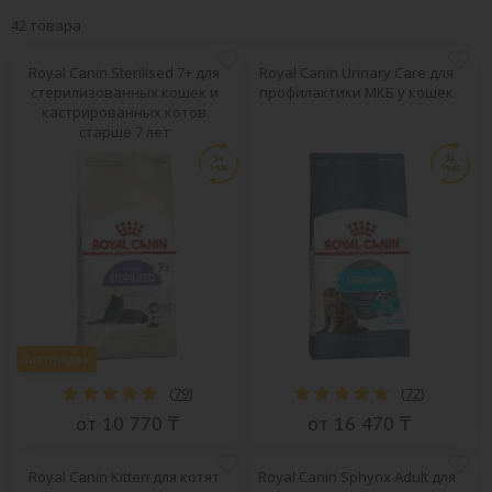
42 товара
Royal Canin Sterilised 7+ для
Royal Canin Urinary Care для
стерилизованных кошек и
профилактики МКБ у кошек
кастрированных котов
старше 7 лет
Хит продаж
(
79
)
(
72
)
от 10 770 ₸
от 16 470 ₸
Royal Canin Kitten для котят
Royal Canin Sphynx Adult для