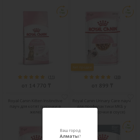
Хит продаж
(
11
)
(
38
)
от 14 770 ₸
от 899 ₸
Royal Canin Kitten Instinctive
Royal Canin Urinary Care пауч
пауч для котят (кусочки в
для профилактики МКБ у
желе)
кошек (кусочки в соусе)
Ваш город
Алматы
?