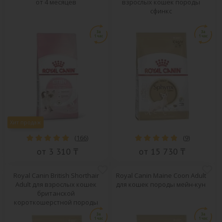
от 4 месяцев
взрослых кошек породы
сфинкс
Хит продаж
(
166
)
(
9
)
от 3 310 ₸
от 15 730 ₸
Royal Canin British Shorthair
Royal Canin Maine Coon Adult
Adult для взрослых кошек
для кошек породы мейн-кун
британской
короткошерстной породы