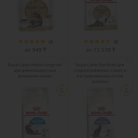
(
4
)
(
8
)
от 949 ₸
от 72 570 ₸
Royal Canin Indoor Long Hair
Royal Canin Sterilised для
для длинношерстных
стерилизованных кошек и
домашних кошек
кастрированных котов
(развес)