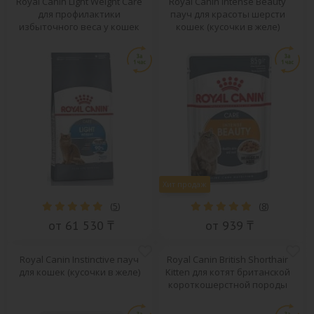
Royal Canin Light Weight Care
Royal Canin Intense Beauty
для профилактики
пауч для красоты шерсти
избыточного веса у кошек
кошек (кусочки в желе)
Хит продаж
(
5
)
(
8
)
от 61 530 ₸
от 939 ₸
Royal Canin Instinctive пауч
Royal Canin British Shorthair
для кошек (кусочки в желе)
Kitten для котят британской
короткошерстной породы