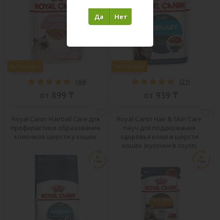
Да
Нет
Хит продаж
Хит продаж
(
44
)
(
21
)
от 899 ₸
от 939 ₸
Royal Canin Hairball Care для
Royal Canin Hair & Skin Care
профилактики образования
пауч для поддержания
комочков шерсти у кошек
здоровья кожи и шерсти
кошек (кусочки в соусе)