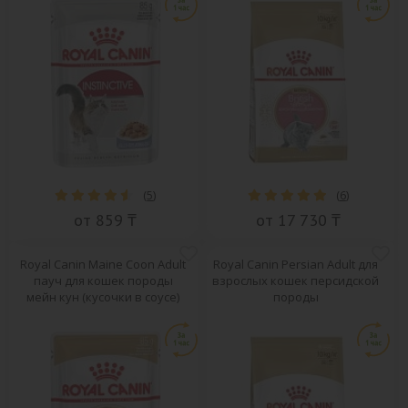
(
5
)
(
6
)
от 859 ₸
от 17 730 ₸
Royal Canin Maine Coon Adult
Royal Canin Persian Adult для
пауч для кошек породы
взрослых кошек персидской
мейн кун (кусочки в соусе)
породы