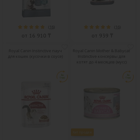
(
16
)
(
16
)
от 16 910 ₸
от 939 ₸
Royal Canin Instinctive пауч
Royal Canin Mother & Babycat
для кошек (кусочки в соусе)
Instinctive консервы для
котят до 4 месяцев (мусс)
Хит продаж