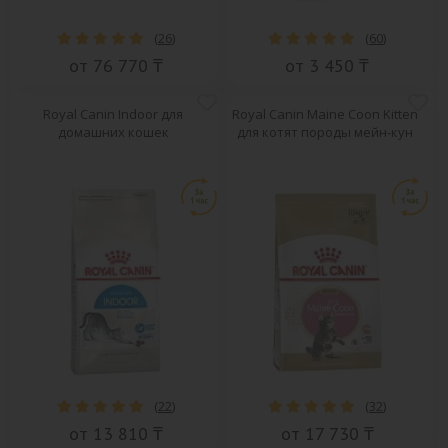
(
26
)
(
60
)
от 76 770 ₸
от 3 450 ₸
Royal Canin Indoor для
Royal Canin Maine Coon Kitten
домашних кошек
для котят породы мейн-кун
(
22
)
(
32
)
от 13 810 ₸
от 17 730 ₸