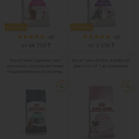
Хит продаж
Хит продаж
(
40
)
(
60
)
от 66 710 ₸
от 3 370 ₸
Royal Canin Digestive Care
Royal Canin Mother & Babycat
для кошек с расстройствами
для котят от 1 до 4 месяцев
пищеварительной системы