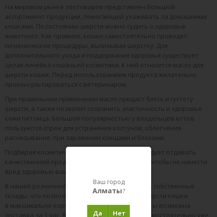
На мировом рынке зоотоваров представлен большой
ассортимент продукции, помогающей ухаживать за домашними
кошками. По состоянию шерсти можно судить о здоровье
животного. Как правило, кошки самостоятельно проводят
гигиенические процедуры, вылизывая шерстку. Для
дополнительного ухода и поддержания здоровья существует
целая линейка кошачьей косметики. К ней относится масло для
шерсти кошек. Перед использованием продукта желательно
проконсультироваться с ветеринаром.
При правильном применении масло придаст блеск и густоту
шерсти, а также позволит сохранить эластичность и здоровье
кожи питомца. Большой популярностью у владельцев котов
пользуются спреи для устранения колтунов, облегчения
расчесывания, при заражении клещами и блохами.
Подбирая косметические средства, всегда следует отдавать
качественной продукции известных брендов, чтобы не нанести
вред здоровью вашей кошки.
Ваш город
В нашей розничной сети уже 4 магазинов, есть собственные
Алматы
?
склады, что позволяет доставить масло для шерсти кошки
в максимально короткие сроки. В городе Алматы возможна
Да
Нет
доставка за 1 час. Вы можете забрать заказ самостоятельно уже