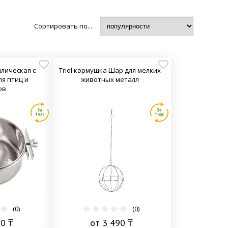
Сортировать по...
ллическая с
Triol кормушка Шар для мелких
я птиц и
животных металл
ов
(
0
)
(
0
)
90 ₸
от 3 490 ₸