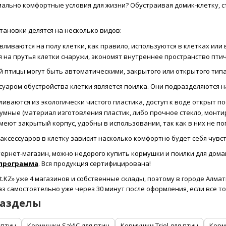
ально комфортные условия для жизни? Обустраивая домик-клетку, с
тановки делятся на несколько видов:
ливаются на полу клетки, как правило, используются в клетках или 
я на прутья клетки снаружи, экономят внутреннее пространство птич
птицы могут быть автоматическими, закрытого или открытого типа.
суаром обустройства клетки является поилка. Они подразделяются 
иваются из экологически чистого пластика, доступ к воде открыт по
мные (материал изготовления пластик, либо прочное стекло, монтир
еют закрытый корпус, удобны в использовании, так как в них не по
аксессуаров в клетку зависит насколько комфортно будет себя чув
ернет-магазин, можно недорого купить кормушки и поилки для дома
 программа
. Вся продукция сертифицирована!
t.KZ» уже 4 магазинов и собственные склады, поэтому в городе Алм
каз самостоятельно уже через 30 минут после оформления, если все 
разделы
 птиц
Кормушки SaVIC для птиц
Кормушки Triol для птиц
Корм