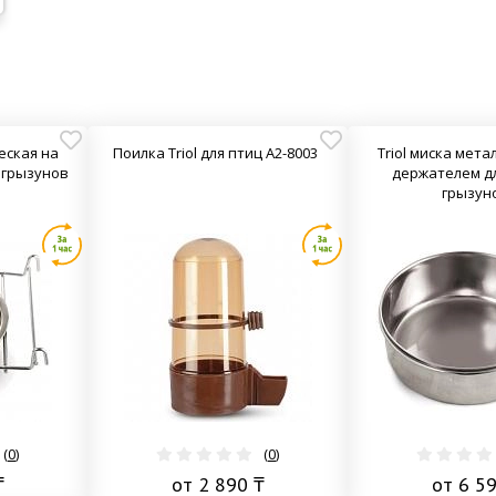
еская на
Поилка Triol для птиц А2-8003
Triol миска мета
 грызунов
держателем дл
грызун
(
0
)
(
0
)
₸
от 2 890 ₸
от 6 5