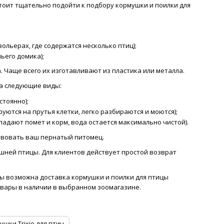
тоит тщательно подойти к подбору кормушки и поилки для
вольерах, где содержатся несколько птиц);
ьего домика);
 Чаще всего их изготавливают из пластика или металла.
на следующие виды:
стоянно);
уются на прутья клетки, легко разбираются и моются);
падают помет и корм, вода остается максимально чистой).
ствовать ваш пернатый питомец.
шней птицы. Для клиентов действует простой возврат
аты возможна доставка кормушки и поилки для птицы
товары в наличии в выбранном зоомагазине.
ушки Trixie для птиц