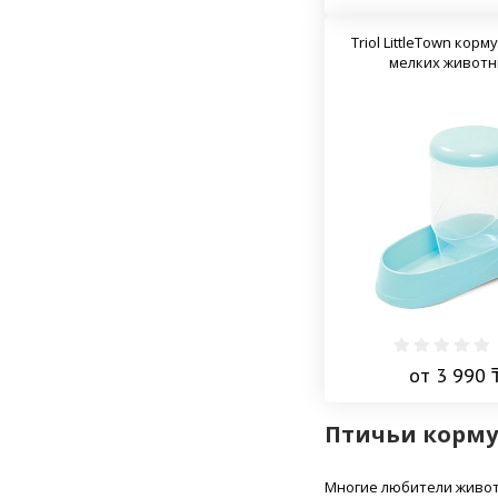
Triol LittleTown кор
мелких живот
от 3 990 
Птичьи корм
Многие любители животн