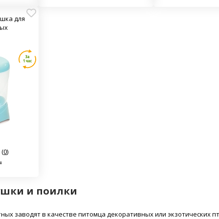
мушка для
ных
(
0
)
₸
ушки и поилки
ых заводят в качестве питомца декоративных или экзотических птиц