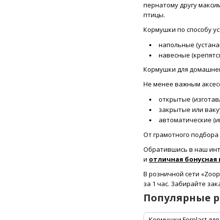
пернатому другу максим
птицы.
Кормушки по способу ус
напольные (устанав
навесные (крепятс
Кормушки для домашней 
Не менее важным аксес
открытые (изготавл
закрытые или вакуу
автоматические (им
От грамотного подбора 
Обратившись в наш инт
и
отличная бонусная
В розничной сети «Zoop
за 1 час. Забирайте за
Популярные 
Кормушки Ferplast для