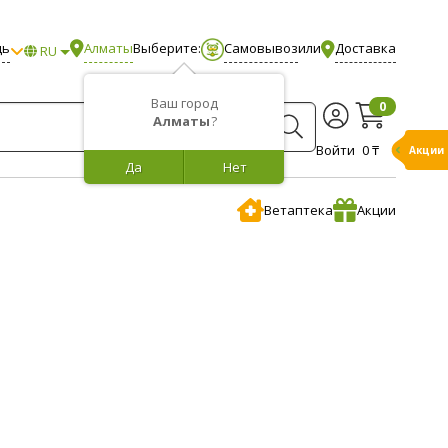
щь
Алматы
Выберите:
Самовывоз
или
Доставка
RU
Ваш город
0
Алматы
?
Войти
0 ₸
Акции
Да
Нет
Ветаптека
Акции