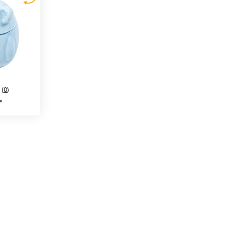
(
0
)
₸