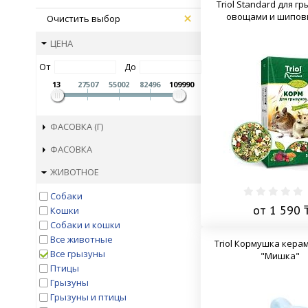
Тriol Standard для г
овощами и шипов
Очистить выбор
ЦЕНА
От
До
13
27507
55002
82496
109990
ФАСОВКА (Г)
ФАСОВКА
ЖИВОТНОЕ
Собаки
от 1 590 
Кошки
Собаки и кошки
Все животные
Triol Кормушка кера
Все грызуны
"Мишка"
Птицы
Грызуны
Грызуны и птицы