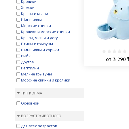
Кролики
Хомяки
Крысы и мыши
Шиншиллы
Морские свинки
Кролики и морские свинки
Крысы, мыши и дегу
Птицы и грызуны
Шиншиллы и хорьки
Рыбы
от 3 290 
Другое
Рептилии
Мелкие грызуны
Морские свинки и кролики
ТИП КОРМА
Основной
ВОЗРАСТ ЖИВОТНОГО
Для всех возрастов