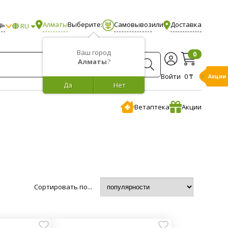
щь
Алматы
Выберите:
Самовывоз
или
Доставка
RU
Ваш город
0
Алматы
?
Войти
0 ₸
Акции
Да
Нет
Ветаптека
Акции
Сортировать по...