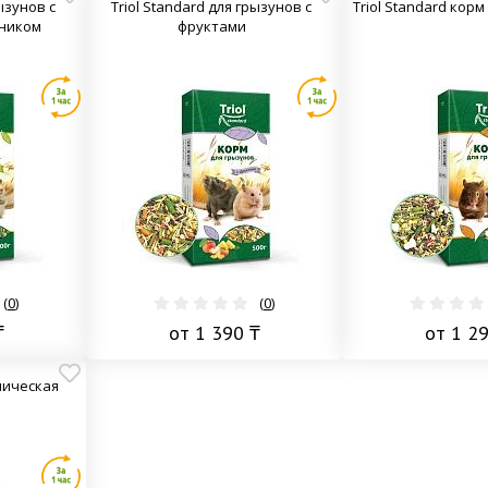
рызунов с
Тriol Standard для грызунов с
Тriol Standard кор
ником
фруктами
(
0
)
(
0
)
₸
от 1 390 ₸
от 1 2
мическая