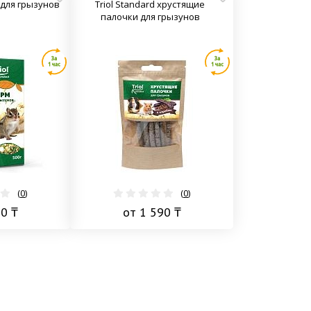
м для грызунов
Тriol Standard хрустящие
палочки для грызунов
(
0
)
(
0
)
90 ₸
от 1 590 ₸