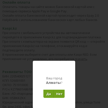
Онлайн оплата
Оплатить товары на сайте можно банковской картой или с
помощью сервиса Apple Pay и Google Pay.
Онлайн оплата банковской картой происходит через Epay 2.0
Halykbank с использованием банковских карт любых банков.
Kaspi.kz
При оплате с мобильного устройства вы автоматически
перейдёте в приложение Kaspi.kz для подтверждения платежа.
При оплате с компьютера на экране появится QR-код — откройте
приложение Kaspi.kz на телефоне, отсканируйте код и
подтвердите оплату.
В приложении выберите счет для оплаты или Kaspi RED. Если
приложение не установлено, его потребуется
скачать
.
Реквизиты ТОО «ЗооТорг»
БИН: 220540025127
Ваш город
КПП: 526001001
Алматы
?
ОКПО: 751910000
Р/Сч: KZ79601A861005264511
Банк: АО «Народный Банк Казахстана»
Да
Нет
БИК: HSBKKZKX
Юридический адрес: г. Алматы, Алмалинский район, улица Толе
би, дом 243Б, офис Nº3, почтовый индекс 050005