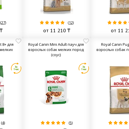
(
27
)
(
12
)
₸
от 11 210 ₸
от 11 2
t 8+ для
Royal Canin Mini Adult пауч для
Royal Canin Pug
 мелких
взрослых собак мелких пород
взрослых собак 
(соус)
(
4
)
(
5
)