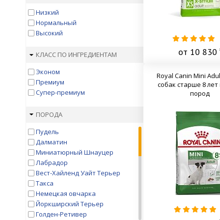
Низкий
Нормальный
Высокий
от 10 830 
КЛАСС ПО ИНГРЕДИЕНТАМ
Эконом
Royal Canin Mini Adul
Премиум
собак старше 8 лет
Супер-премиум
пород
ПОРОДА
Пудель
Далматин
Миниатюрный Шнауцер
Лабрадор
Вест-Хайленд Уайт Терьер
Такса
Немецкая овчарка
Йоркширский Терьер
Голден-Ретивер