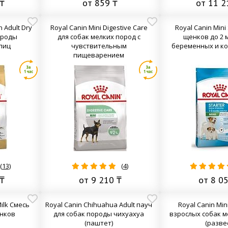
₸
от 859 ₸
от 11 2
 Adult Dry
Royal Canin Mini Digestive Care
Royal Canin Mini 
ороды
для собак мелких пород с
щенков до 2 
пиц
чувствительным
беременных и ко
пищеварением
(
13
)
(
4
)
₸
от 9 210 ₸
от 8 0
ilk Смесь
Royal Canin Chihuahua Adult пауч
Royal Canin Mini
нков
для собак породы чихуахуа
взрослых собак м
(паштет)
(разве