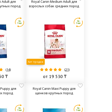
 Adult для
Royal Canin Medium Adult для
рупных пород
взрослых собак средних пород
Хит продаж
(
14
)
(
21
)
50 ₸
от 19 530 ₸
i Puppy для
Royal Canin Maxi Puppy для
х пород
щенков крупных пород