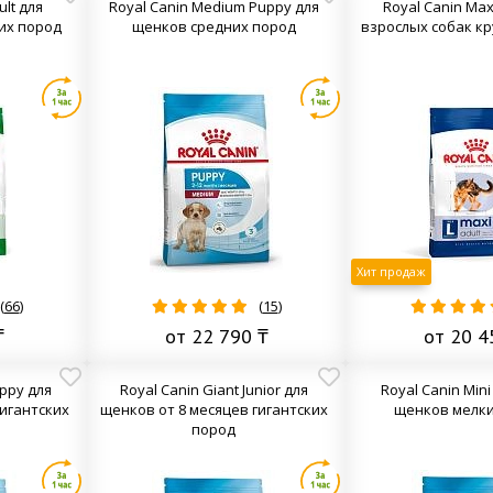
ult для
Royal Canin Medium Puppy для
Royal Canin Maxi
их пород
щенков средних пород
взрослых собак к
Хит продаж
(
66
)
(
15
)
₸
от 22 790 ₸
от 20 4
uppy для
Royal Canin Giant Junior для
Royal Canin Min
гигантских
щенков от 8 месяцев гигантских
щенков мелки
пород