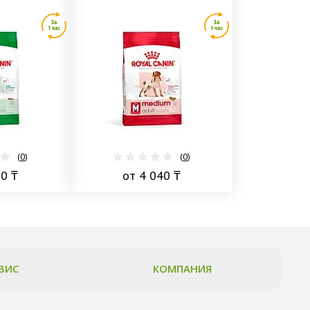
(
0
)
(
0
)
50 ₸
от 4 040 ₸
ВИС
КОМПАНИЯ