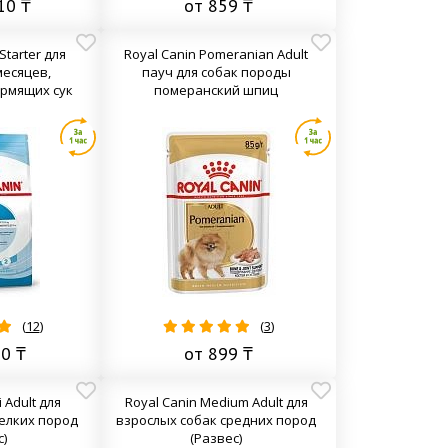
10 ₸
от 859 ₸
Starter для
Royal Canin Pomeranian Adult
месяцев,
пауч для собак породы
рмящих сук
померанский шпиц
(
12
)
(
3
)
50 ₸
от 899 ₸
 Adult для
Royal Canin Medium Adult для
елких пород
взрослых собак средних пород
с)
(Развес)