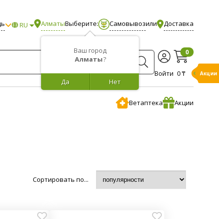
щь
Алматы
Выберите:
Самовывоз
или
Доставка
RU
Ваш город
0
Алматы
?
Войти
0 ₸
Акции
Да
Нет
Ветаптека
Акции
Сортировать по...