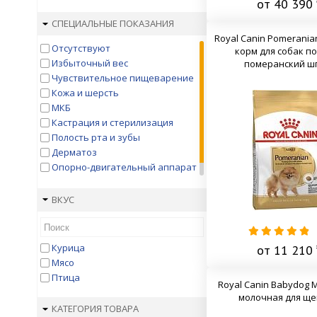
от 40 390 
Ши-Тцу
Французский Бульдог
СПЕЦИАЛЬНЫЕ ПОКАЗАНИЯ
Боксер
Royal Canin Pomeranian
Отсутствуют
Мопс
корм для собак п
Избыточный вес
померанский ш
Мальтийская Болонка
Чувствительное пищеварение
Чихуахуа
Кожа и шерсть
Джек Рассел Терьер
МКБ
Ротвейлер
Кастрация и стерилизация
Кокер-Спаниель
Полость рта и зубы
Немецкий Дог
Дерматоз
Бульдог
Опорно-двигательный аппарат
Кавалер-Кинг-Чарльз-Спаниель
Стресс и период адаптации
Дог, сенбернар
Йоркширский терьер,
ВКУС
карликовый пудель
Все породы
Любая порода
Курица
от 11 210 
Любая порода
Мясо
Бигль
Птица
Royal Canin Babydog M
Шпиц
молочная для ще
КАТЕГОРИЯ ТОВАРА