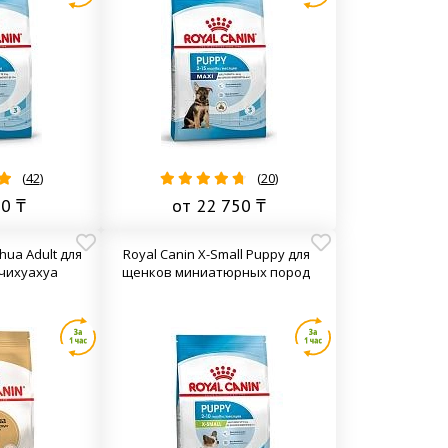
(
42
)
(
20
)
10 ₸
от 22 750 ₸
hua Adult для
Royal Canin X-Small Puppy для
чихуахуа
щенков миниатюрных пород