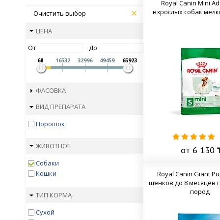
Royal Canin Mini Ad
взрослых собак мелк
Очистить выбор
ЦЕНА
От
До
68
16532
32996
49459
65923
ФАСОВКА
ВИД ПРЕПАРАТА
Порошок
ЖИВОТНОЕ
от 6 130 
Собаки
Кошки
Royal Canin Giant P
щенков до 8 месяцев 
пород
ТИП КОРМА
Сухой