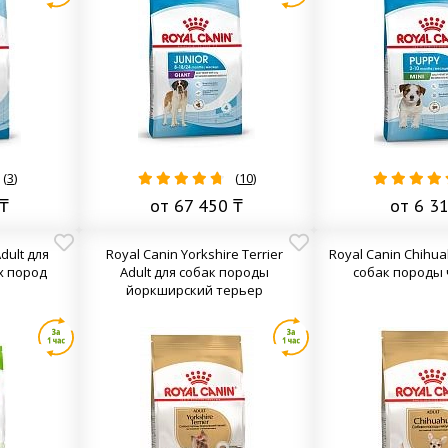
(
3
)
(
10
)
₸
от 67 450 ₸
от 6 3
dult для
Royal Canin Yorkshire Terrier
Royal Canin Chihua
х пород
Adult для собак породы
собак породы 
йоркширский терьер