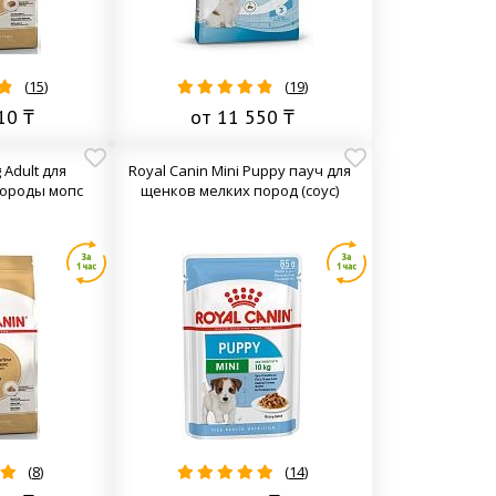
(
15
)
(
19
)
10 ₸
от 11 550 ₸
 Adult для
Royal Canin Mini Puppy пауч для
породы мопс
щенков мелких пород (соус)
(
8
)
(
14
)