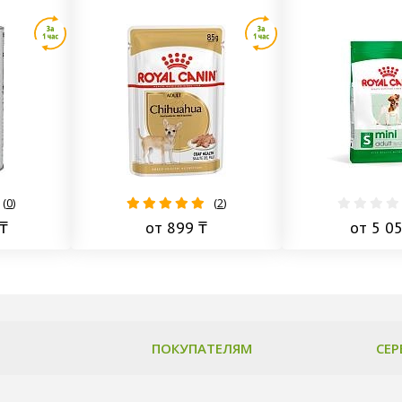
(
0
)
(
2
)
₸
от 899 ₸
от 5 0
ПОКУПАТЕЛЯМ
СЕР