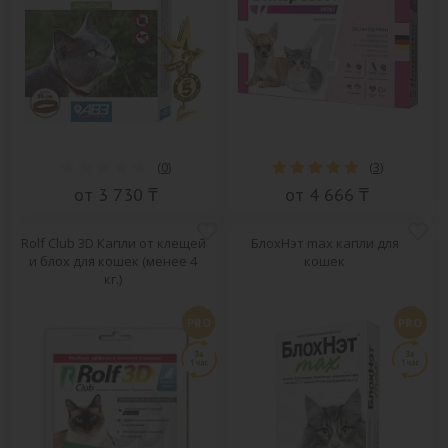
(
0
)
(
3
)
от 3 730 ₸
от 4 666 ₸
Rolf Club 3D Капли от клещей
БлохНэт max капли для
и блох для кошек (менее 4
кошек
кг.)
PRO
PRO