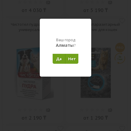
(
0
)
(
0
)
от 4 030 ₸
от 5 190 ₸
Чистотел пудра от блох
Гамма Антипаразитарный
универсальная
био ошейник для кошек
Ваш город
Алматы
?
PRO
PRO
Да
Нет
(
0
)
(
0
)
от 2 190 ₸
от 1 290 ₸