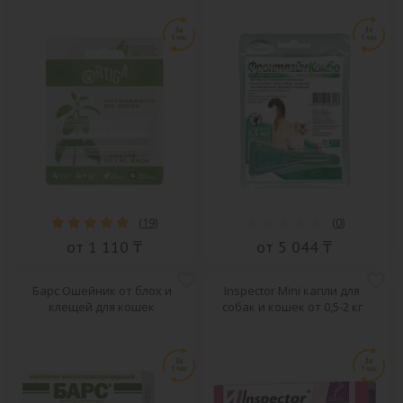
(
19
)
(
0
)
от 1 110 ₸
от 5 044 ₸
Барс Ошейник от блох и
Inspector Mini капли для
клещей для кошек
собак и кошек от 0,5-2 кг