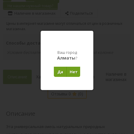
Не нашли нужный товар?
Наличие в магазинах
Поделиться
Цены в интернет-магазине могут отличаться от цен в розничных
магазинах.
Способы доставки вашего заказа
Условия бесплатной доставки указаны в правой колонке
Ваш город
Алматы
?
Да
Нет
Наличие в
Описание
Характеристики
Состав
магазинах
Отзывы 0
(0)
Описание
Эта универсальная смесь натуральных природных