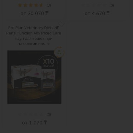
(
3
)
(
0
)
от 20 070 ₸
от 4 670 ₸
Pro Plan Veterinary Diets NF
Renal Function Advanced Care
пауч для кошек при
патологии почек
(
0
)
от 1 070 ₸