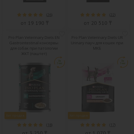
(
26
)
(
22
)
от 19 190 ₸
от 20 510 ₸
Pro Plan Veterinary Diets EN
Pro Plan Veterinary Diets UR
Gastrointestinal консервы
Urinary пауч для кошек при
для собак при патологии
МКБ
ЖКТ (паштет)
Хит продаж
Хит продаж
(
18
)
(
17
)
от 3 250 ₸
от 1 070 ₸