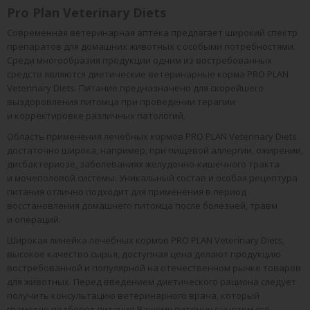
Pro Plan Veterinary Diets
Современная ветеринарная аптека предлагает широкий спектр
препаратов для домашних животных с особыми потребностями.
Среди многообразия продукции одним из востребованных
средств являются диетические ветеринарные корма PRO PLAN
Veterinary Diets. Питание предназначено для скорейшего
выздоровления питомца при проведении терапии
и корректировке различных патологий.
Область применения лечебных кормов PRO PLAN Veterinary Diets
достаточно широка, например, при пищевой аллергии, ожирении,
дисбактериозе, заболеваниях желудочно-кишечного тракта
и мочеполовой системы. Уникальный состав и особая рецептура
питания отлично подходит для применения в период
восстановления домашнего питомца после болезней, травм
и операций.
Широкая линейка лечебных кормов PRO PLAN Veterinary Diets,
высокое качество сырья, доступная цена делают продукцию
востребованной и популярной на отечественном рынке товаров
для животных. Перед введением диетического рациона следует
получить консультацию ветеринарного врача, который
грамотно подберет питание Вашему питомцу с учетом его