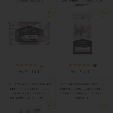
при МКБ (паштет)
для кошек при сахарном
диабете
(
5
)
(
4
)
от 2 110 ₸
от 15 410 ₸
Pro Plan Hydra Care пауч для
Pro Plan Veterinary Diets CN
снижения концентрации
Convalescence для кошек и
мочи и увеличения
собак при выздоровлении
потребления воды для
(паштет)
кошек