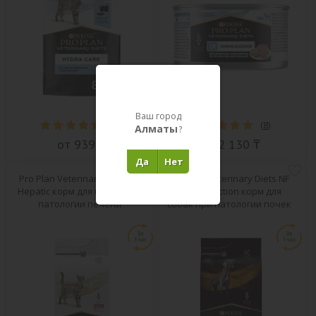
Ваш город
(
13
)
(
8
)
Алматы
?
от 939 ₸
от 2 130 ₸
Да
Нет
Pro Plan Veterinary Diets HP
Pro Plan Veterinary Diets NF
Hepatic корм для кошек при
Renal Function корм для
патологии печени
собак при патологии почек