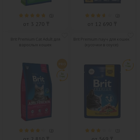
(
5
)
(
3
)
от 3 270 ₸
от 12 690 ₸
Brit Premium Cat Adult для
Brit Premium пауч для кошек
взрослых кошек
(кусочки в соусе)
PRO
(
3
)
(
1
)
от 2 810 ₸
от 569 ₸