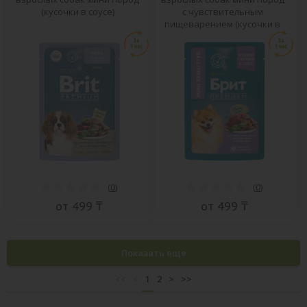
(кусочки в соусе)
с чувствительным
пищеварением (кусочки в
соусе)
(
0
)
(
0
)
от 499 ₸
от 499 ₸
Показать еще
<<
<
1
2
>
>>