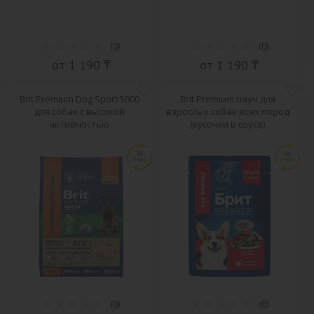
(
0
)
(
0
)
от 1 190 ₸
от 1 190 ₸
Brit Premium Dog Sport 5000
Brit Premium пауч для
для собак с высокой
взрослых собак всех пород
активностью
(кусочки в соусе)
(
0
)
(
0
)