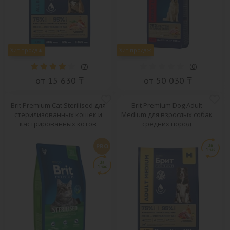
Хит продаж
Хит продаж
(
7
)
(
0
)
от 15 630 ₸
от 50 030 ₸
Brit Premium Cat Sterilised для
Brit Premium Dog Adult
стерилизованных кошек и
Medium для взрослых собак
кастрированных котов
средних пород
PRO