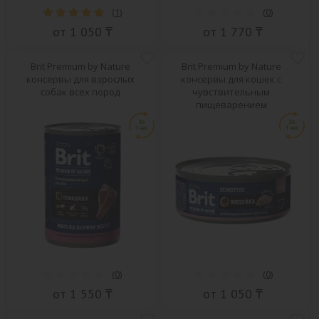
(
1
)
(
0
)
от 1 050 ₸
от 1 770 ₸
Brit Premium by Nature
Brit Premium by Nature
консервы для взрослых
консервы для кошек с
собак всех пород
чувствительным
пищеварением
(
0
)
(
0
)
от 1 550 ₸
от 1 050 ₸