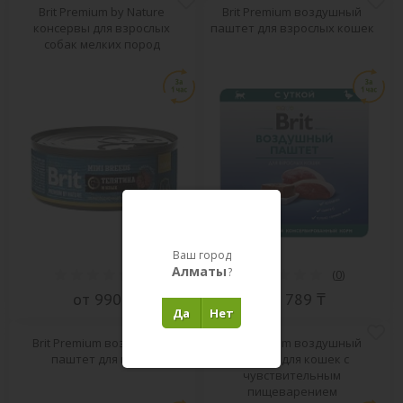
Brit Premium by Nature
Brit Premium воздушный
консервы для взрослых
паштет для взрослых кошек
собак мелких пород
Ваш город
Алматы
?
(
0
)
(
0
)
от 990 ₸
от 789 ₸
Да
Нет
Brit Premium воздушный
Brit Premium воздушный
паштет для котят
паштет для кошек с
чувствительным
пищеварением