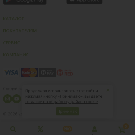
КАТАЛОГ
ПОКУПАТЕЛЯМ
СЕРВИС
КОМПАНИЯ
×
Следуй за нами
Продолжая использовать этот сайт и
нажимая кнопку «Принимаю», вы даете
согласие на обработку файлов cookie
Принимаю
© 2026
8 (800) 004-09-40
ZooOptTorg.KZ
0
PRO