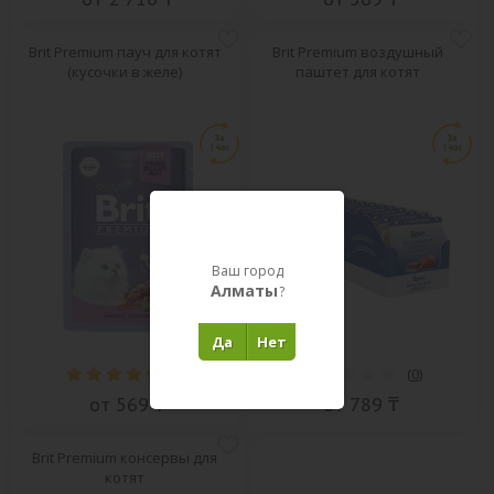
Brit Premium пауч для котят
Brit Premium воздушный
(кусочки в желе)
паштет для котят
Ваш город
Алматы
?
Да
Нет
(
2
)
(
0
)
от 569 ₸
от 789 ₸
Brit Premium консервы для
котят