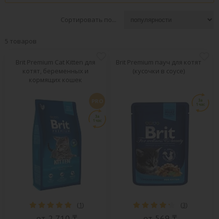
Сортировать по...
5 товаров
Brit Premium Cat Kitten для
Brit Premium пауч для котят
котят, беременных и
(кусочки в соусе)
кормящих кошек
PRO
(
1
)
(
3
)
от 2 710 ₸
от 569 ₸